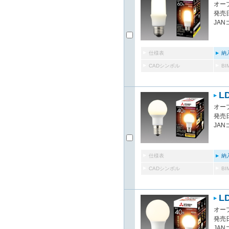
オー
発売日
JAN
仕様表
納
CADシンボル
B
LD
オー
発売日
JAN
仕様表
納
CADシンボル
B
LD
オー
発売日
JAN