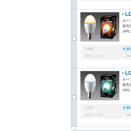
LD
オー
発売日
JAN
仕様表
納
CADシンボル
B
LD
オー
発売日
JAN
仕様表
納
CADシンボル
B