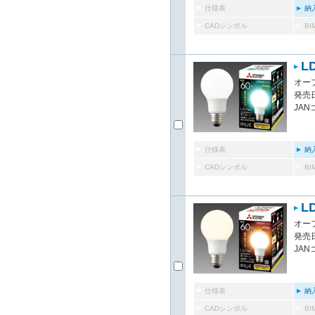
仕様表
納
CADシンボル
B
L
オー
発売日
JAN
仕様表
納
CADシンボル
B
LD
オー
発売日
JAN
仕様表
納
CADシンボル
B