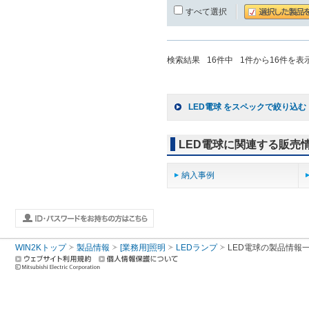
すべて選択
検索結果
16
件中
1
件から
16
件を表
LED電球 をスペックで絞り込む
LED電球に関連する販売
納入事例
WIN2Kトップ
製品情報
[業務用]照明
LEDランプ
LED電球
の製品情報