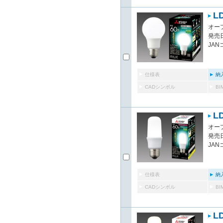
LD
オー
発売日
JAN
仕様表
納
CADシンボル
B
LD
オー
発売日
JAN
仕様表
納
CADシンボル
B
LD