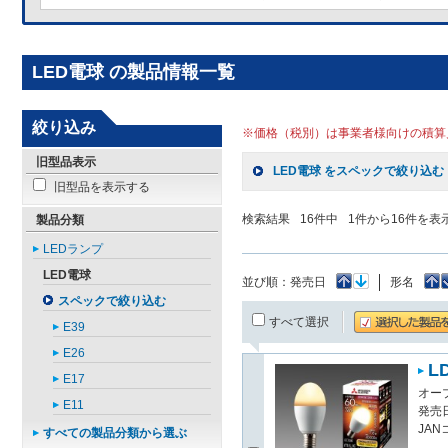
LED電球 の製品情報一覧
絞り込み
※価格（税別）は事業者様向けの積算
旧型品表示
LED電球 をスペックで絞り込む
旧型品を表示する
検索結果
16
件中
1
件から
16
件を表
製品分類
LEDランプ
LED電球
並び順：
発売日
形名
スペックで絞り込む
すべて選択
E39
E26
LD
E17
オー
E11
発売日
JAN
すべての製品分類から選ぶ