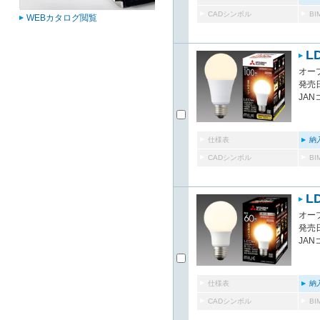
CADシンボル
B
WEBカタログ閲覧
LD
オー
発売日
JAN
仕様表
納
CADシンボル
B
LD
オー
発売日
JAN
仕様表
納
CADシンボル
B