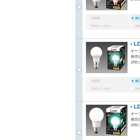
仕様表
納
CADシンボル
B
LD
オー
発売日
JAN
仕様表
納
CADシンボル
B
L
オー
発売日
JAN