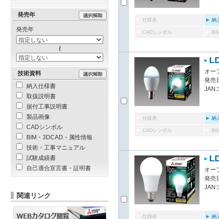
発売年
仕様表
納
発売年
CADシンボル
B
LD
オー
技術資料
発売日
納入仕様書
JAN
取扱説明書
据付工事説明書
製品画像
仕様表
納
CADシンボル
CADシンボル
B
BIM・3DCAD・属性情報
技術・工事マニュアル
LD
試験成績書
自己適合宣言書・証明書
オー
発売日
JAN
関連リンク
仕様表
納