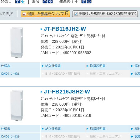
：
発売日
形名
生産終了年
べて選択
JT-FB116JH2-W
ｼﾞｪｯﾄﾀｵﾙ ｽﾘﾑﾀｲﾌﾟ 速乾ﾓﾃﾞﾙ 簡易ﾋｰﾀｰ付
価格：228,000円（税別）
発売日：2022年10月01日
JANコード：4902901958502
仕様表
納入仕様書
取扱説明書
据
CADシンボル
BIM・3DCAD・属性情報
技術・工事マニュアル
試
JT-FB216JSH2-W
ｼﾞｪｯﾄﾀｵﾙ ｽﾘﾑﾀｲﾌﾟ 速乾ﾓﾃﾞﾙ 簡易ﾋｰﾀｰ付
価格：238,000円（税別）
発売日：2022年10月01日
JANコード：4902901958519
仕様表
納入仕様書
取扱説明書
据
CADシンボル
BIM・3DCAD・属性情報
技術・工事マニュアル
試