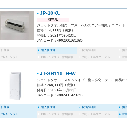
JP-10KU
ジェットタオル別売 専用「ヘルスエアー機能」ユニット
価格：14,000円（税別）
発売日：2021年09月10日
JANコード：4902901931680
仕様表
納入仕様書
取扱説明書
据
CADシンボル
BIM・3DCAD・属性情報
技術・工事マニュアル
試
JT-SB116LH-W
ジェットタオル スリムタイプ 衛生強化モデル 簡易ヒ
価格：268,000円（税別）
発売日：2021年06月22日
JANコード：4902901920745
仕様表
納入仕様書
取扱説明書
据
CADシンボル
BIM・3DCAD・属性情報
技術・工事マニュアル
試