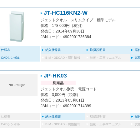
JT-HC116KN2-W
ジェットタオル スリムタイプ 標準モデル
価格：178,000円（税別）
発売日：2014年09月30日
JANコード：4902901736384
仕様表
納入仕様書
取扱説明書
据
CADシンボル
BIM・3DCAD・属性情報
技術・工事マニュアル
試
JP-HK03
ジェットタオル別売 電源コード
価格：3,000円（税別）
発売日：2013年05月01日
JANコード：4902901714399
仕様表
納入仕様書
取扱説明書
据
CADシンボル
BIM・3DCAD・属性情報
技術・工事マニュアル
試