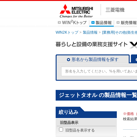
WIN2Kトップ
製品情報
[業務用]その他(衛生他
形名から製品情報を探す
ジェットタオル の製品情報一
絞り込み
※価格
検索結
旧型品表示
旧型品を表示する