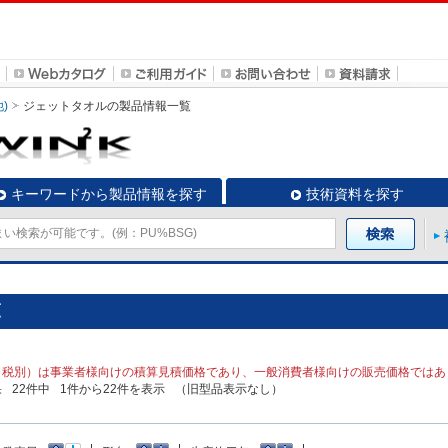
)
ジェットタオル
の製品情報一覧
キーワードから製品情報を探す
技術資料を探す
覧
（税別）は事業者様向けの積算見積価格であり、一般消費者様向けの販売価格ではあ
果
22
件中
1
件から
22
件を表示
（旧型品表示なし）