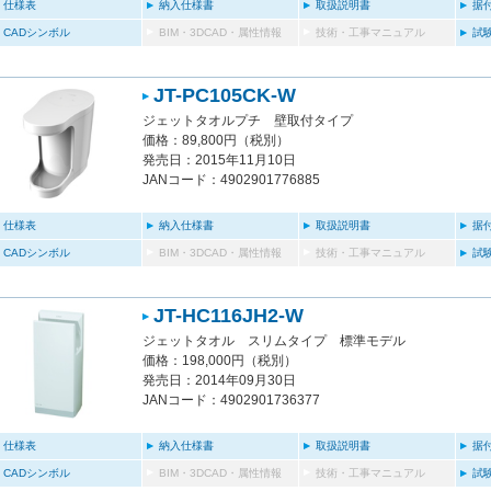
仕様表
納入仕様書
取扱説明書
据
CADシンボル
BIM・3DCAD・属性情報
技術・工事マニュアル
試
JT-PC105CK-W
ジェットタオルプチ 壁取付タイプ
価格：89,800円（税別）
発売日：2015年11月10日
JANコード：4902901776885
仕様表
納入仕様書
取扱説明書
据
CADシンボル
BIM・3DCAD・属性情報
技術・工事マニュアル
試
JT-HC116JH2-W
ジェットタオル スリムタイプ 標準モデル
価格：198,000円（税別）
発売日：2014年09月30日
JANコード：4902901736377
仕様表
納入仕様書
取扱説明書
据
CADシンボル
BIM・3DCAD・属性情報
技術・工事マニュアル
試