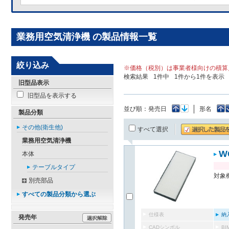
業務用空気清浄機 の製品情報一覧
絞り込み
※価格（税別）は事業者様向けの積算
検索結果
1
件中
1
件から
1
件を表示
旧型品表示
旧型品を表示する
並び順：
発売日
形名
製品分類
その他(衛生他)
すべて選択
業務用空気清浄機
W
本体
テーブルタイプ
対象機
別売部品
すべての製品分類から選ぶ
仕様表
納
発売年
CADシンボル
B