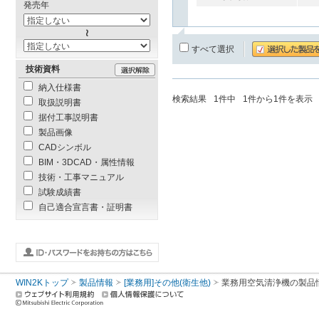
発売年
すべて選択
技術資料
納入仕様書
検索結果
1
件中
1
件から
1
件を表示
取扱説明書
据付工事説明書
製品画像
CADシンボル
BIM・3DCAD・属性情報
技術・工事マニュアル
試験成績書
自己適合宣言書・証明書
WIN2Kトップ
製品情報
[業務用]その他(衛生他)
業務用空気清浄機
の製品