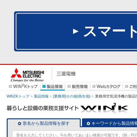
スマー
WIN2Kトップ
製品情報
[業務用]その他(衛生他)
業務用空気清浄機
の製品
形名から製品情報を探す
キーワードから製品情