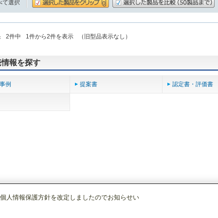
べて選択
果
2
件中
1
件から
2
件を表示
（旧型品表示なし）
売情報を探す
事例
提案書
認定書・評価書
個人情報保護方針を改定しましたのでお知らせい
製品情報一覧