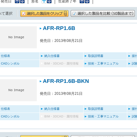
：
発売日
形名
生産終了年
べて選択
AFR-RP1.6B
発売日：2013年08月21日
仕様表
納入仕様書
取扱説明書
据
CADシンボル
BIM・3DCAD・属性情報
技術・工事マニュアル
試
AFR-RP1.6B-BKN
発売日：2013年08月21日
仕様表
納入仕様書
取扱説明書
据
CADシンボル
BIM・3DCAD・属性情報
技術・工事マニュアル
試