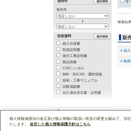
発売年
す
発売年
検索結
技術資料
販
納入仕様書
取扱説明書
納入
据付工事説明書
動画
製品画像
CADシンボル
BIM・3DCAD・属性情報
技術・工事マニュアル
試験成績書
自己適合宣言書・証明書
個人情報保護法の改正及び個人情報の取扱い状況の変更を鑑みて、当社
WIN2Kトップ
製品情報
「AFR-RP1.6B」
の
たします。
改定した個人情報保護方針はこちら