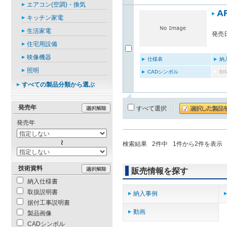
エアコン(空調)・換気
A
キッチン家電
生活家電
発売日
住宅用設備
映像機器
仕様表
納
照明
CADシンボル
B
すべての製品分類から選ぶ
発売年
すべて選択
発売年
検索結果
2
件中
1
件から
2
件を表示
技術資料
販売情報を探す
納入仕様書
取扱説明書
納入事例
据付工事説明書
動画
製品画像
CADシンボル