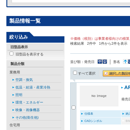
製品情報一覧
絞り込み
※価格（税別）は事業者様向けの積算
検索結果
2
件中
1
件から
2
件を表示
旧型品表示
旧型品を表示する
並び順：
発売日
形名
製品分類
業務用
すべて選択
空調・換気
A
低温・給湯・産業冷熱
照明
発売日
環境・エネルギー
映像・画像機器
仕様表
納
その他(衛生他)
CADシンボル
B
住宅用