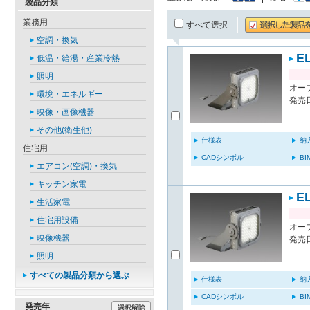
製品分類
業務用
すべて選択
空調・換気
E
低温・給湯・産業冷熱
照明
オー
環境・エネルギー
発売日
映像・画像機器
その他(衛生他)
仕様表
納
住宅用
CADシンボル
B
エアコン(空調)・換気
キッチン家電
E
生活家電
住宅用設備
オー
映像機器
発売日
照明
すべての製品分類から選ぶ
仕様表
納
CADシンボル
B
発売年