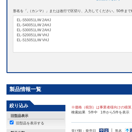
形名を「,（カンマ）」または改行で区切り、入力してください。50件ま
製品情報一覧
絞り込み
※価格（税別）は事業者様向けの積算
検索結果
5
件中
1
件から
5
件を表示
旧型品表示
旧型品を表示する
並び順：
発売日
形名