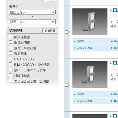
発売年
E
オー
発売日
技術資料
納入仕様書
仕様表
納
取扱説明書
CADシンボル
B
据付工事説明書
製品画像
CADシンボル
E
BIM・3DCAD・属性情報
技術・工事マニュアル
オー
試験成績書
発売日
自己適合宣言書・証明書
仕様表
納
CADシンボル
B
E