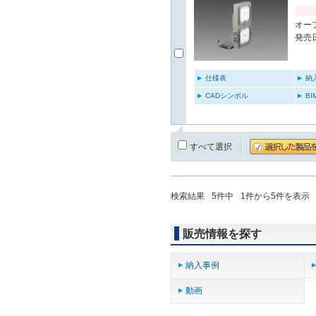
オー
発売日
仕様表
納
CADシンボル
B
すべて選択
検索結果
5
件中
1
件から
5
件を表示
販売情報を探す
納入事例
動画