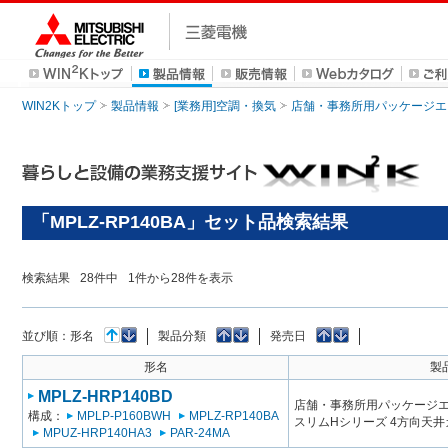
WIN2Kトップ
製品情報
[業務用]空調・換気
店舗・事務所用パッケージエアコン
「MPLZ-RP140BA」セット品検索結果
検索結果
28
件中
1
件から
28
件を表示
並び順：
形名
製品分類
発売日
形名
製
MPLZ-HRP140BD
店舗・事務所用パッケージエアコン
構成：
MPLP-P160BWH
MPLZ-RP140BA
スリムHシリーズ 4方向天
MPUZ-HRP140HA3
PAR-24MA