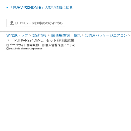
「PUHV-P224DM-E」の製品情報に戻る
WIN2Kトップ
製品情報
[業務用]空調・換気
設備用パッケージエアコン
「PUHV-P224DM-E」セット品検索結果