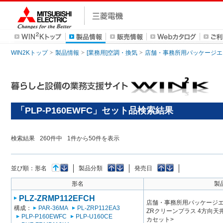
WIN2Kトップ
製品情報
[業務用]空調・換気
店舗・事務所用パッケージエアコン
「PLP-P160EWFC」セット品検索結果
検索結果
260
件中
1
件から
50
件を表示
並び順：
形名
製品分類
発売日
形名
製
PLZ-ZRMP112EFCH
店舗・事務所用パッケージエアコン
構成：
PAR-36MA
PL-ZRP112EA3
ZRクリーンプラス 4方向
PLP-P160EWFC
PLP-U160CE
カセット>