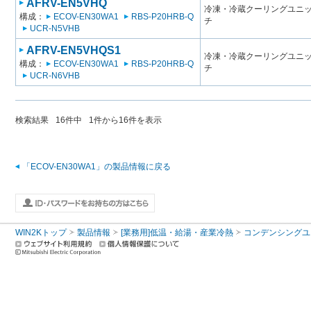
AFRV-EN5VHQ
冷凍・冷蔵クーリングユニット
構成：
ECOV-EN30WA1
RBS-P20HRB-Q
チ
UCR-N5VHB
AFRV-EN5VHQS1
冷凍・冷蔵クーリングユニット
構成：
ECOV-EN30WA1
RBS-P20HRB-Q
チ
UCR-N6VHB
検索結果
16
件中
1
件から
16
件を表示
「ECOV-EN30WA1」の製品情報に戻る
WIN2Kトップ
製品情報
[業務用]低温・給湯・産業冷熱
コンデンシングユ