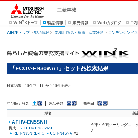
WIN2Kトップ
製品情報
[業務用]低温・給湯・産業冷熱
コンデンシングユ
「ECOV-EN30WA1」セット品検索結果
検索結果
16
件中
1
件から
16
件を表示
並び順：
形名
製品分類
発売日
形名
製
AFHV-EN5SNH
冷凍・冷蔵クーリングユニット
構成：
ECOV-EN30WA1
チ
RBH-N35NRB-HQ
UCH-N4SNA
×2