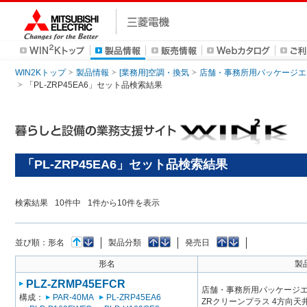
WIN2Kトップ
製品情報
[業務用]空調・換気
店舗・事務所用パッケージエアコン
「PL-ZRP45EA6」セット品検索結果
「PL-ZRP45EA6」セット品検索結果
検索結果
10
件中
1
件から
10
件を表示
並び順：
形名
製品分類
発売日
形名
製
PLZ-ZRMP45EFCR
店舗・事務所用パッケージエアコン
構成：
PAR-40MA
PL-ZRP45EA6
ZRクリーンプラス 4方向