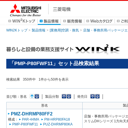
WIN2Kトップ
製品情報
[業務用]空調・換気
店舗・事務所用パッケージエアコン
「PMP-P80FWF11」セット品検索結果
検索結果
350
件中
1
件から
50
件を表示
並び順：
形名
製品分類
発売日
形名
製
PMZ-DHRMP80FF2
店舗・事務所用パッケージエアコン
構成：
PAR-44MA
PM-HRP80FA18
スリムDHシリーズ 1方向天
PMP-P80FWF11
PUZ-DHRMP80KA