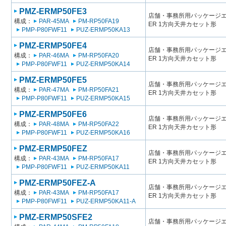
PMZ-ERMP50FE3
店舗・事務所用パッケージエアコン
構成：
PAR-45MA
PM-RP50FA19
ER 1方向天井カセット形
PMP-P80FWF11
PUZ-ERMP50KA13
PMZ-ERMP50FE4
店舗・事務所用パッケージエアコン
構成：
PAR-46MA
PM-RP50FA20
ER 1方向天井カセット形
PMP-P80FWF11
PUZ-ERMP50KA14
PMZ-ERMP50FE5
店舗・事務所用パッケージエアコン
構成：
PAR-47MA
PM-RP50FA21
ER 1方向天井カセット形
PMP-P80FWF11
PUZ-ERMP50KA15
PMZ-ERMP50FE6
店舗・事務所用パッケージエアコン
構成：
PAR-48MA
PM-RP50FA22
ER 1方向天井カセット形
PMP-P80FWF11
PUZ-ERMP50KA16
PMZ-ERMP50FEZ
店舗・事務所用パッケージエアコン
構成：
PAR-43MA
PM-RP50FA17
ER 1方向天井カセット形
PMP-P80FWF11
PUZ-ERMP50KA11
PMZ-ERMP50FEZ-A
店舗・事務所用パッケージエアコン
構成：
PAR-43MA
PM-RP50FA17
ER 1方向天井カセット形
PMP-P80FWF11
PUZ-ERMP50KA11-A
PMZ-ERMP50SFE2
店舗・事務所用パッケージエアコン