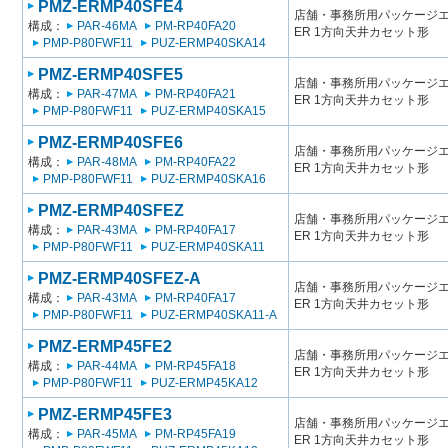
PMZ-ERMP40SFE4
店舗・事務所用パッケージエアコン
構成：
PAR-46MA
PM-RP40FA20
ER 1方向天井カセット形
PMP-P80FWF11
PUZ-ERMP40SKA14
PMZ-ERMP40SFE5
店舗・事務所用パッケージエアコン
構成：
PAR-47MA
PM-RP40FA21
ER 1方向天井カセット形
PMP-P80FWF11
PUZ-ERMP40SKA15
PMZ-ERMP40SFE6
店舗・事務所用パッケージエアコン
構成：
PAR-48MA
PM-RP40FA22
ER 1方向天井カセット形
PMP-P80FWF11
PUZ-ERMP40SKA16
PMZ-ERMP40SFEZ
店舗・事務所用パッケージエアコン
構成：
PAR-43MA
PM-RP40FA17
ER 1方向天井カセット形
PMP-P80FWF11
PUZ-ERMP40SKA11
PMZ-ERMP40SFEZ-A
店舗・事務所用パッケージエアコン
構成：
PAR-43MA
PM-RP40FA17
ER 1方向天井カセット形
PMP-P80FWF11
PUZ-ERMP40SKA11-A
PMZ-ERMP45FE2
店舗・事務所用パッケージエアコン
構成：
PAR-44MA
PM-RP45FA18
ER 1方向天井カセット形
PMP-P80FWF11
PUZ-ERMP45KA12
PMZ-ERMP45FE3
店舗・事務所用パッケージエアコン
構成：
PAR-45MA
PM-RP45FA19
ER 1方向天井カセット形