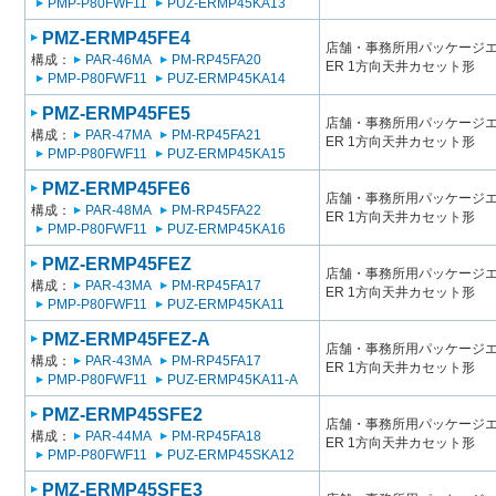
PMP-P80FWF11
PUZ-ERMP45KA13
PMZ-ERMP45FE4
店舗・事務所用パッケージエアコン
構成：
PAR-46MA
PM-RP45FA20
ER 1方向天井カセット形
PMP-P80FWF11
PUZ-ERMP45KA14
PMZ-ERMP45FE5
店舗・事務所用パッケージエアコン
構成：
PAR-47MA
PM-RP45FA21
ER 1方向天井カセット形
PMP-P80FWF11
PUZ-ERMP45KA15
PMZ-ERMP45FE6
店舗・事務所用パッケージエアコン
構成：
PAR-48MA
PM-RP45FA22
ER 1方向天井カセット形
PMP-P80FWF11
PUZ-ERMP45KA16
PMZ-ERMP45FEZ
店舗・事務所用パッケージエアコン
構成：
PAR-43MA
PM-RP45FA17
ER 1方向天井カセット形
PMP-P80FWF11
PUZ-ERMP45KA11
PMZ-ERMP45FEZ-A
店舗・事務所用パッケージエアコン
構成：
PAR-43MA
PM-RP45FA17
ER 1方向天井カセット形
PMP-P80FWF11
PUZ-ERMP45KA11-A
PMZ-ERMP45SFE2
店舗・事務所用パッケージエアコン
構成：
PAR-44MA
PM-RP45FA18
ER 1方向天井カセット形
PMP-P80FWF11
PUZ-ERMP45SKA12
PMZ-ERMP45SFE3