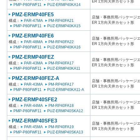
ER 1方向天井カセット形
PMP-P80FWF11
PUZ-ERMP40KA14
PMZ-ERMP40FE5
店舗・事務所用パッケージエアコン
構成：
PAR-47MA
PM-RP40FA21
ER 1方向天井カセット形
PMP-P80FWF11
PUZ-ERMP40KA15
PMZ-ERMP40FE6
店舗・事務所用パッケージエアコン
構成：
PAR-48MA
PM-RP40FA22
ER 1方向天井カセット形
PMP-P80FWF11
PUZ-ERMP40KA16
PMZ-ERMP40FEZ
店舗・事務所用パッケージエアコン
構成：
PAR-43MA
PM-RP40FA17
ER 1方向天井カセット形
PMP-P80FWF11
PUZ-ERMP40KA11
PMZ-ERMP40FEZ-A
店舗・事務所用パッケージエアコン
構成：
PAR-43MA
PM-RP40FA17
ER 1方向天井カセット形
PMP-P80FWF11
PUZ-ERMP40KA11-A
PMZ-ERMP40SFE2
店舗・事務所用パッケージエアコン
構成：
PAR-44MA
PM-RP40FA18
ER 1方向天井カセット形
PMP-P80FWF11
PUZ-ERMP40SKA12
PMZ-ERMP40SFE3
店舗・事務所用パッケージエアコン
構成：
PAR-45MA
PM-RP40FA19
ER 1方向天井カセット形
PMP-P80FWF11
PUZ-ERMP40SKA13