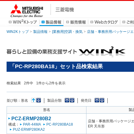
WIN2Kトップ
製品情報
[業務用]空調・換気
店舗・事務所用パッケージエアコン
「PC-RP280BA18」セット品検索結果
検索結果
2
件中
1
件から
2
件を表示
並び順：
形名
製品分類
発売日
形名
製
PCZ-ERMP280B2
店舗・事務所用パッケージエアコン
構成：
PAR-44MA
PC-RP280BA18
ER 天吊形
PUZ-ERMP280KA2