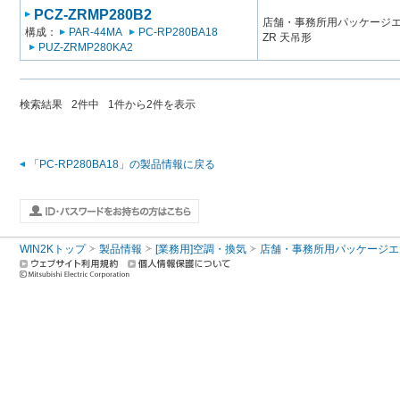
PCZ-ZRMP280B2
店舗・事務所用パッケージエアコン
構成：
PAR-44MA
PC-RP280BA18
ZR 天吊形
PUZ-ZRMP280KA2
検索結果
2
件中
1
件から
2
件を表示
「PC-RP280BA18」の製品情報に戻る
WIN2Kトップ
製品情報
[業務用]空調・換気
店舗・事務所用パッケージエアコン