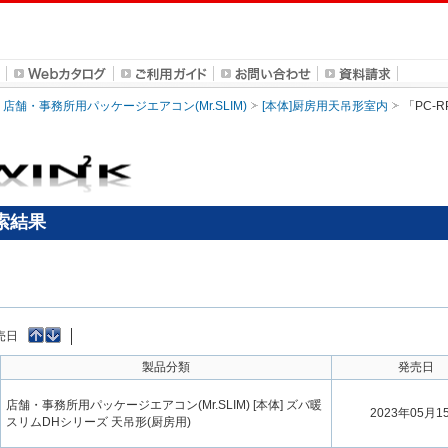
店舗・事務所用パッケージエアコン(Mr.SLIM)
[本体]厨房用天吊形室内
「PC-
検索結果
売日
製品分類
発売日
店舗・事務所用パッケージエアコン(Mr.SLIM) [本体] ズバ暖
2023年05月1
スリムDHシリーズ 天吊形(厨房用)