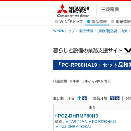
WIN2Kトップ
製品情報
[業務用]空調・換気
「PC-RP80HA19」セット品
検索結果
9
件中
1
件から
9
件を表示
並び順：
形名
製品分類
発
形名
PCZ-DHRMP80H3
構成：
PAR-45MA
PC-RP80HA19
PUZ-DHRMP80KA2