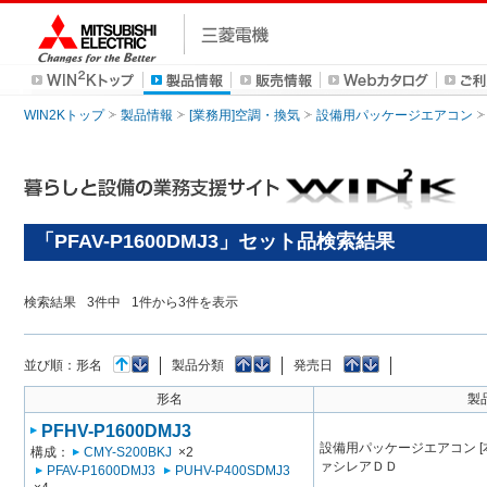
WIN2Kトップ
製品情報
[業務用]空調・換気
設備用パッケージエアコン
「PFAV-P1600DMJ3」セット品検索結果
検索結果
3
件中
1
件から
3
件を表示
並び順：
形名
製品分類
発売日
形名
製
PFHV-P1600DMJ3
設備用パッケージエアコン [
構成：
CMY-S200BKJ
×2
ァシレアＤＤ
PFAV-P1600DMJ3
PUHV-P400SDMJ3