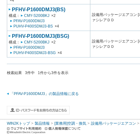
×4
PFHV-P1600DMJ3(BS)
設備用パッケージエアコン [
構成：
CMY-S200BKJ
×2
ァシレアＤＤ
PFAV-P1600DMJ3
PUHV-P400SDMJ3-BS
×4
PFHV-P1600DMJ3(BSG)
設備用パッケージエアコン [
構成：
CMY-S200BKJ
×2
ァシレアＤＤ
PFAV-P1600DMJ3
PUHV-P400SDMJ3-BSG
×4
検索結果
3
件中
1
件から
3
件を表示
「PFAV-P1600DMJ3」の製品情報に戻る
WIN2Kトップ
製品情報
[業務用]空調・換気
設備用パッケージエアコン