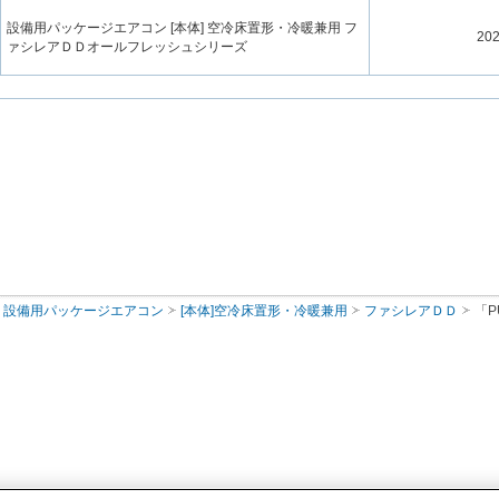
設備用パッケージエアコン [本体] 空冷床置形・冷暖兼用 フ
20
ァシレアＤＤオールフレッシュシリーズ
設備用パッケージエアコン
[本体]空冷床置形・冷暖兼用
ファシレアＤＤ
「P