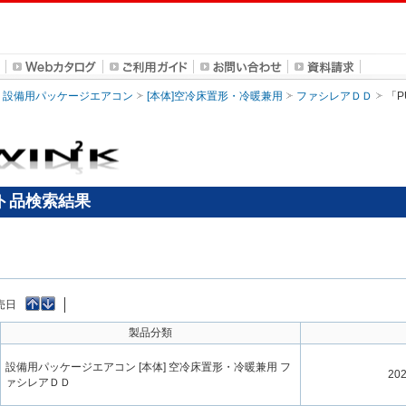
設備用パッケージエアコン
[本体]空冷床置形・冷暖兼用
ファシレアＤＤ
「P
セット品検索結果
売日
製品分類
設備用パッケージエアコン [本体] 空冷床置形・冷暖兼用 フ
20
ァシレアＤＤ