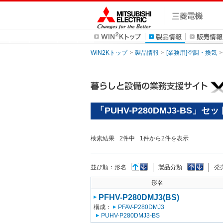
WIN2Kトップ
製品情報
[業務用]空調・換気
「PUHV-P280DMJ3-BS」
検索結果
2
件中
1
件から
2
件を表示
並び順：
形名
製品分類
発
形名
PFHV-P280DMJ3(BS)
構成：
PFAV-P280DMJ3
PUHV-P280DMJ3-BS