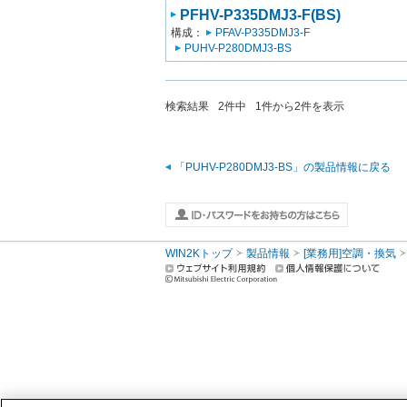
PFHV-P335DMJ3-F(BS)
構成：
PFAV-P335DMJ3-F
PUHV-P280DMJ3-BS
検索結果
2
件中
1
件から
2
件を表示
「PUHV-P280DMJ3-BS」の製品情報に戻る
WIN2Kトップ
製品情報
[業務用]空調・換気