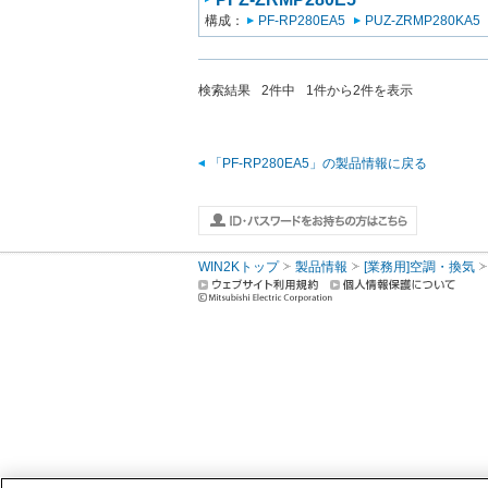
構成：
PF-RP280EA5
PUZ-ZRMP280KA5
検索結果
2
件中
1
件から
2
件を表示
「PF-RP280EA5」の製品情報に戻る
WIN2Kトップ
製品情報
[業務用]空調・換気