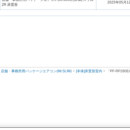
2025年05月1
ZR 床置形
店舗・事務所用パッケージエアコン(Mr.SLIM)
[本体]床置形室内
「PF-RP28