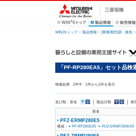
WIN2Kトップ
製品情報
[業務用]空調・換気
「PF-RP280EA5」セット品
検索結果
2
件中
1
件から
2
件を表示
並び順：
形名
製品分類
発
形名
PFZ-ERMP280E5
構成：
PF-RP280EA5
PUZ-ERMP280KA5
PFZ-ZRMP280E5