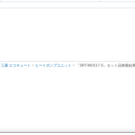
三菱 エコキュート
ヒートポンプユニット
「SRT-MU517-S」セット品検索結