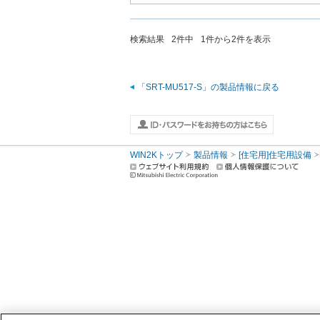
検索結果
2
件中
1
件から
2
件を表示
「SRT-MU517-S」の製品情報に戻る
WIN2Kトップ
製品情報
[住宅用]住宅用設備