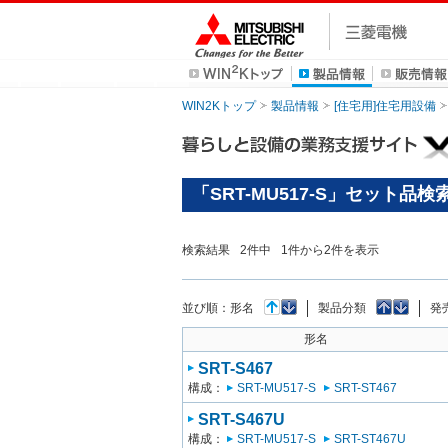
WIN2Kトップ
製品情報
[住宅用]住宅用設備
「SRT-MU517-S」セット品検
検索結果
2
件中
1
件から
2
件を表示
並び順：
形名
製品分類
発
形名
SRT-S467
構成：
SRT-MU517-S
SRT-ST467
SRT-S467U
構成：
SRT-MU517-S
SRT-ST467U