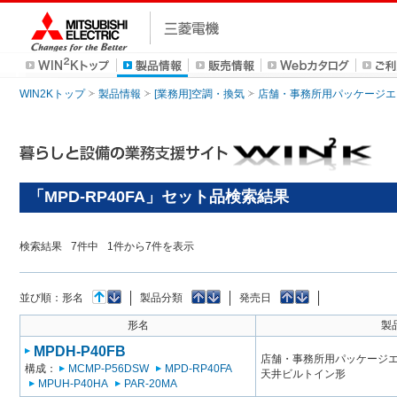
WIN2Kトップ
製品情報
[業務用]空調・換気
店舗・事務所用パッケージエアコン
「MPD-RP40FA」セット品検索結果
検索結果
7
件中
1
件から
7
件を表示
並び順：
形名
製品分類
発売日
形名
製
MPDH-P40FB
店舗・事務所用パッケージエアコン
構成：
MCMP-P56DSW
MPD-RP40FA
天井ビルトイン形
MPUH-P40HA
PAR-20MA