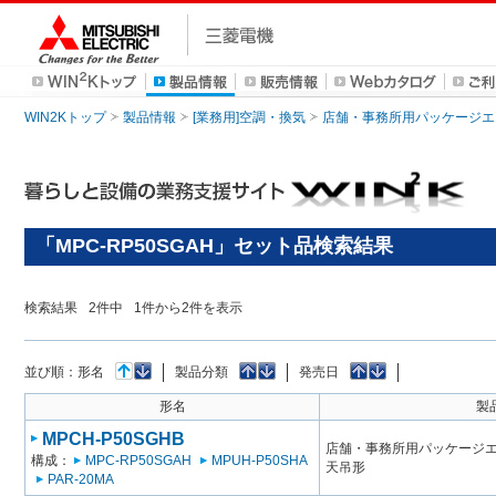
WIN2Kトップ
製品情報
[業務用]空調・換気
店舗・事務所用パッケージエアコン
「MPC-RP50SGAH」セット品検索結果
検索結果
2
件中
1
件から
2
件を表示
並び順：
形名
製品分類
発売日
形名
製
MPCH-P50SGHB
店舗・事務所用パッケージエアコン
構成：
MPC-RP50SGAH
MPUH-P50SHA
天吊形
PAR-20MA