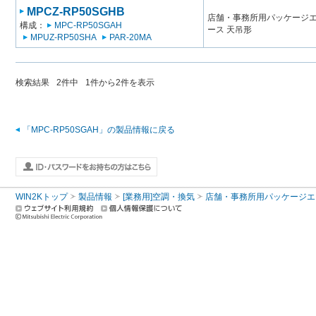
MPCZ-RP50SGHB
店舗・事務所用パッケージエアコン
構成：
MPC-RP50SGAH
ース 天吊形
MPUZ-RP50SHA
PAR-20MA
検索結果
2
件中
1
件から
2
件を表示
「MPC-RP50SGAH」の製品情報に戻る
WIN2Kトップ
製品情報
[業務用]空調・換気
店舗・事務所用パッケージエアコン