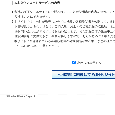
1.本ダウンロードサービスの内容
1.当社の許可なく本サイトに公開されている各種説明書の内容の全部、ま
りすることはできません。
2.本サイトでは、当社が発売した全ての機種の各種説明書を公開している
明書が見つからない場合は、ご購入店、お近くの当社製品の取扱店、ま
接お問い合わせ頂きますようお願い致します。また製品自体の生産中止
種説明書をご提供できない場合がありますので、あらかじめご了承くだ
3.本サイトに公開されている各種説明書の対象製品が生産中止などの理由
で、あらかじめご了承ください。
2.各種説明書の内容
次からは表示しない
1.本サイトに公開されている各種説明書は、原則として製品が発売された
いまして、本サイトに公開されている説明書の記載内容と、お客様がお
チェンジにより、異なる場合があります。本サイトに公開されている各
様に相違がある場合は、ご購入店、お近くの当社製品の取扱店、または
問い合わせください。また、製品に同梱される各種説明書が改訂されて
発売当初のものに代えて、改訂版を本サイトに掲載する場合もあります
各種説明書は、製品本体に同梱する各種説明書の変更の度に修正・更新
2.製品には、各種説明書を補足する操作ガイドなどの印刷物が同梱されて
それらの印刷物は公開していない場合がありますのでご了承ください。
3.製品画像は、お客様の閲覧環境により実際の製品と色合いなどが異なる