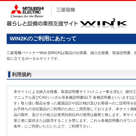
WIN2Kのご利用にあたって
三菱電機パートナーWeb [WIN2K]は製品の仕様書、納入仕様書、取扱説
役に立てるポータルサイトです。
利用規約
本サイトによる納入仕様書、取扱説明書サイト(メニュー集を含む)、据付
マニュアル及びCADシンボル等各種説明書(以下 各種説明書といいます)は
す）取り扱い製品を使った建築設計や設計検討及びお客様へのご説明等を
お手持ちの当社製品のご利用のためにご用意致しております。本サイト掲
品の製作、及びその他上記使用目的以外の使用は厳禁と致します。本サイ
第三者に提供または販売することを禁じます。これら各種説明書のダウン
条件」にご同意いただいた上で、ご利用下さい。