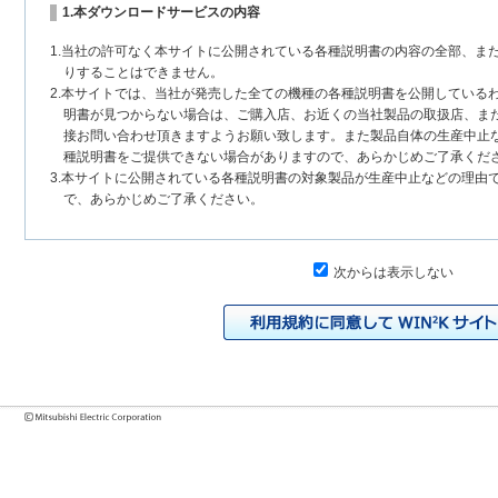
1.本ダウンロードサービスの内容
1.当社の許可なく本サイトに公開されている各種説明書の内容の全部、ま
りすることはできません。
2.本サイトでは、当社が発売した全ての機種の各種説明書を公開している
明書が見つからない場合は、ご購入店、お近くの当社製品の取扱店、ま
接お問い合わせ頂きますようお願い致します。また製品自体の生産中止
種説明書をご提供できない場合がありますので、あらかじめご了承くだ
3.本サイトに公開されている各種説明書の対象製品が生産中止などの理由
で、あらかじめご了承ください。
2.各種説明書の内容
次からは表示しない
1.本サイトに公開されている各種説明書は、原則として製品が発売された
いまして、本サイトに公開されている説明書の記載内容と、お客様がお
チェンジにより、異なる場合があります。本サイトに公開されている各
様に相違がある場合は、ご購入店、お近くの当社製品の取扱店、または
問い合わせください。また、製品に同梱される各種説明書が改訂されて
発売当初のものに代えて、改訂版を本サイトに掲載する場合もあります
各種説明書は、製品本体に同梱する各種説明書の変更の度に修正・更新
2.製品には、各種説明書を補足する操作ガイドなどの印刷物が同梱されて
それらの印刷物は公開していない場合がありますのでご了承ください。
3.製品画像は、お客様の閲覧環境により実際の製品と色合いなどが異なる