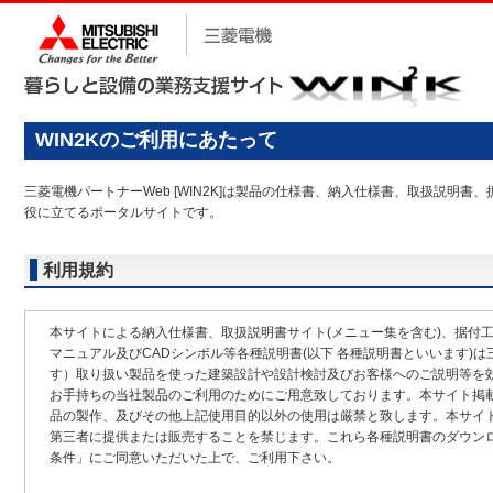
WIN2Kのご利用にあたって
三菱電機パートナーWeb [WIN2K]は製品の仕様書、納入仕様書、取扱説
役に立てるポータルサイトです。
利用規約
本サイトによる納入仕様書、取扱説明書サイト(メニュー集を含む)、据付
マニュアル及びCADシンボル等各種説明書(以下 各種説明書といいます)は
す）取り扱い製品を使った建築設計や設計検討及びお客様へのご説明等を
お手持ちの当社製品のご利用のためにご用意致しております。本サイト掲
品の製作、及びその他上記使用目的以外の使用は厳禁と致します。本サイ
第三者に提供または販売することを禁じます。これら各種説明書のダウン
条件」にご同意いただいた上で、ご利用下さい。