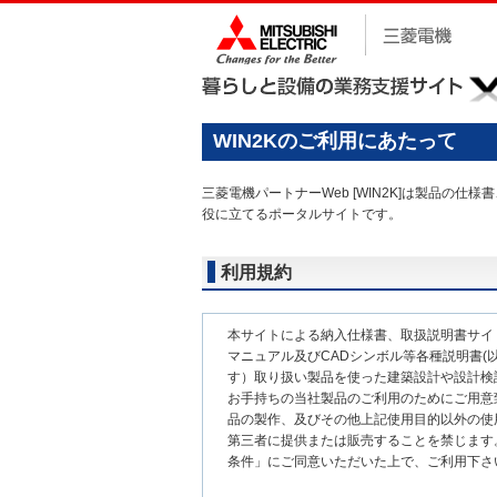
WIN2Kのご利用にあたって
三菱電機パートナーWeb [WIN2K]は製品
役に立てるポータルサイトです。
利用規約
本サイトによる納入仕様書、取扱説明書サイ
マニュアル及びCADシンボル等各種説明書(以
す）取り扱い製品を使った建築設計や設計検
お手持ちの当社製品のご利用のためにご用意
品の製作、及びその他上記使用目的以外の使
第三者に提供または販売することを禁じます
条件」にご同意いただいた上で、ご利用下さ