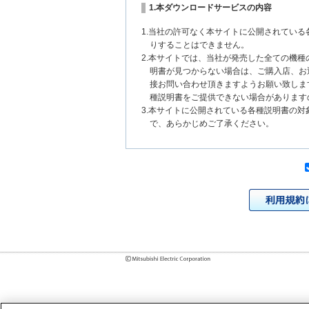
1.本ダウンロードサービスの内容
1.当社の許可なく本サイトに公開されてい
りすることはできません。
2.本サイトでは、当社が発売した全ての機
明書が見つからない場合は、ご購入店、お
接お問い合わせ頂きますようお願い致しま
種説明書をご提供できない場合があります
3.本サイトに公開されている各種説明書の
で、あらかじめご了承ください。
2.各種説明書の内容
1.本サイトに公開されている各種説明書は
いまして、本サイトに公開されている説明
チェンジにより、異なる場合があります。
様に相違がある場合は、ご購入店、お近く
問い合わせください。また、製品に同梱さ
発売当初のものに代えて、改訂版を本サイ
各種説明書は、製品本体に同梱する各種説
2.製品には、各種説明書を補足する操作ガ
それらの印刷物は公開していない場合があ
3.製品画像は、お客様の閲覧環境により実