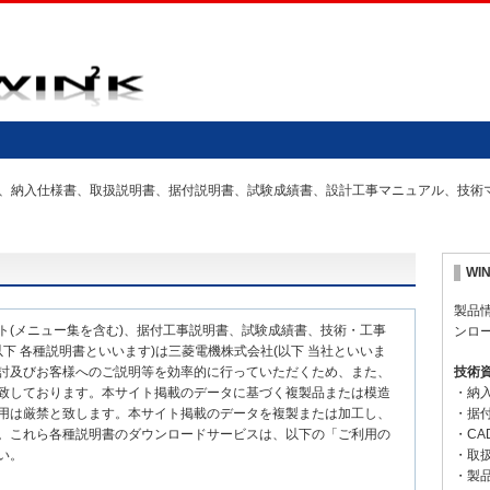
の仕様書、納入仕様書、取扱説明書、据付説明書、試験成績書、設計工事マニュアル、技
WI
製品
ト(メニュー集を含む)、据付工事説明書、試験成績書、技術・工事
ンロ
下 各種説明書といいます)は三菱電機株式会社(以下 当社といいま
討及びお客様へのご説明等を効率的に行っていただくため、また、
技術
致しております。本サイト掲載のデータに基づく複製品または模造
・納
用は厳禁と致します。本サイト掲載のデータを複製または加工し、
・据
。これら各種説明書のダウンロードサービスは、以下の「ご利用の
・CA
い。
・取
・製