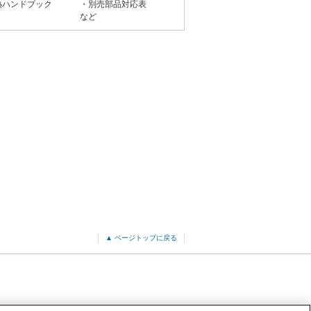
熱ハンドブック
・別売部品対応表
など
▲ ページトップに戻る