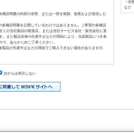
・冷
など
る各種説明書の内容の全部、または一部を複製、改変および送信した
種の各種説明書を公開しているわけではありません。ご希望の各種説
近くの当社製品の取扱店、または当社サービス会社・販売会社に直
す。また製品自体の生産中止などの理由により、当該製品につき各
ので、あらかじめご了承ください。
対象製品が生産中止などの理由でご購入できない場合がありますの
次からは表示しない
、原則として製品が発売された当初のものを掲載しています。したが
書の記載内容と、お客様がお持ちの製品の仕様がその後のマイナー
本サイトに公開されている各種説明書の内容とお手持ちの製品の仕
の当社製品の取扱店、または当社サービス会社・販売会社に直接お
れる各種説明書が改訂されている場合、当社の選択で、予告なく、
トに掲載する場合もあります。ただし、本サイトに公開されている
明書の変更の度に修正・更新するものではありません。
イドなどの印刷物が同梱されていることがありますが、本サイトでは
りますのでご了承ください。
際の製品と色合いなどが異なる場合があります。