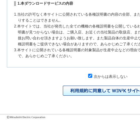
1.本ダウンロードサービスの内容
1.当社の許可なく本サイトに公開されている各種説明書の内容の全部、ま
りすることはできません。
2.本サイトでは、当社が発売した全ての機種の各種説明書を公開している
明書が見つからない場合は、ご購入店、お近くの当社製品の取扱店、ま
接お問い合わせ頂きますようお願い致します。また製品自体の生産中止
種説明書をご提供できない場合がありますので、あらかじめご了承くだ
3.本サイトに公開されている各種説明書の対象製品が生産中止などの理由
で、あらかじめご了承ください。
2.各種説明書の内容
次からは表示しない
1.本サイトに公開されている各種説明書は、原則として製品が発売された
いまして、本サイトに公開されている説明書の記載内容と、お客様がお
チェンジにより、異なる場合があります。本サイトに公開されている各
様に相違がある場合は、ご購入店、お近くの当社製品の取扱店、または
問い合わせください。また、製品に同梱される各種説明書が改訂されて
発売当初のものに代えて、改訂版を本サイトに掲載する場合もあります
各種説明書は、製品本体に同梱する各種説明書の変更の度に修正・更新
2.製品には、各種説明書を補足する操作ガイドなどの印刷物が同梱されて
それらの印刷物は公開していない場合がありますのでご了承ください。
3.製品画像は、お客様の閲覧環境により実際の製品と色合いなどが異なる