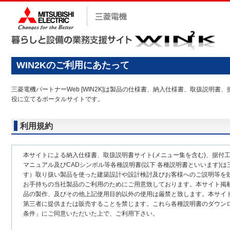
WIN2Kのご利用にあたって
三菱電機パートナーWeb [WIN2K]は製品の仕様書、納入仕様書、取扱説
役に立てるポータルサイトです。
利用規約
本サイトによる納入仕様書、取扱説明書サイト(メニュー集を含む)、据付
マニュアル及びCADシンボル等各種説明書(以下 各種説明書といいます)は
す）取り扱い製品を使った建築設計や設計検討及びお客様へのご説明等を
お手持ちの当社製品のご利用のためにご用意致しております。本サイト掲
品の製作、及びその他上記使用目的以外の使用は厳禁と致します。本サイ
第三者に提供または販売することを禁じます。これら各種説明書のダウン
条件」にご同意いただいた上で、ご利用下さい。