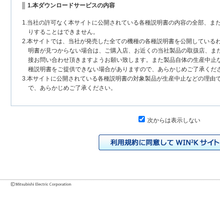
1.本ダウンロードサービスの内容
1.当社の許可なく本サイトに公開されている各種説明書の内容の全部、ま
りすることはできません。
2.本サイトでは、当社が発売した全ての機種の各種説明書を公開している
明書が見つからない場合は、ご購入店、お近くの当社製品の取扱店、ま
接お問い合わせ頂きますようお願い致します。また製品自体の生産中止
種説明書をご提供できない場合がありますので、あらかじめご了承くだ
3.本サイトに公開されている各種説明書の対象製品が生産中止などの理由
で、あらかじめご了承ください。
2.各種説明書の内容
次からは表示しない
1.本サイトに公開されている各種説明書は、原則として製品が発売された
いまして、本サイトに公開されている説明書の記載内容と、お客様がお
チェンジにより、異なる場合があります。本サイトに公開されている各
様に相違がある場合は、ご購入店、お近くの当社製品の取扱店、または
問い合わせください。また、製品に同梱される各種説明書が改訂されて
発売当初のものに代えて、改訂版を本サイトに掲載する場合もあります
各種説明書は、製品本体に同梱する各種説明書の変更の度に修正・更新
2.製品には、各種説明書を補足する操作ガイドなどの印刷物が同梱されて
それらの印刷物は公開していない場合がありますのでご了承ください。
3.製品画像は、お客様の閲覧環境により実際の製品と色合いなどが異なる