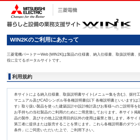
WIN2Kのご利用にあたって
三菱電機パートナーWeb [WIN2K]は製品の仕様書、納入仕様書、取扱説
役に立てるポータルサイトです。
利用規約
本サイトによる納入仕様書、取扱説明書サイト(メニュー集を含む)、据付
マニュアル及びCADシンボル等各種説明書(以下 各種説明書といいます)は
す）取り扱い製品を使った建築設計や設計検討及びお客様へのご説明等を
お手持ちの当社製品のご利用のためにご用意致しております。本サイト掲
品の製作、及びその他上記使用目的以外の使用は厳禁と致します。本サイ
第三者に提供または販売することを禁じます。これら各種説明書のダウン
条件」にご同意いただいた上で、ご利用下さい。