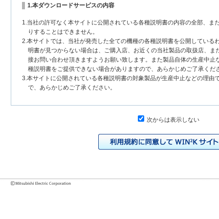
1.本ダウンロードサービスの内容
1.当社の許可なく本サイトに公開されている各種説明書の内容の全部、ま
りすることはできません。
2.本サイトでは、当社が発売した全ての機種の各種説明書を公開している
明書が見つからない場合は、ご購入店、お近くの当社製品の取扱店、ま
接お問い合わせ頂きますようお願い致します。また製品自体の生産中止
種説明書をご提供できない場合がありますので、あらかじめご了承くだ
3.本サイトに公開されている各種説明書の対象製品が生産中止などの理由
で、あらかじめご了承ください。
2.各種説明書の内容
次からは表示しない
1.本サイトに公開されている各種説明書は、原則として製品が発売された
いまして、本サイトに公開されている説明書の記載内容と、お客様がお
チェンジにより、異なる場合があります。本サイトに公開されている各
様に相違がある場合は、ご購入店、お近くの当社製品の取扱店、または
問い合わせください。また、製品に同梱される各種説明書が改訂されて
発売当初のものに代えて、改訂版を本サイトに掲載する場合もあります
各種説明書は、製品本体に同梱する各種説明書の変更の度に修正・更新
2.製品には、各種説明書を補足する操作ガイドなどの印刷物が同梱されて
それらの印刷物は公開していない場合がありますのでご了承ください。
3.製品画像は、お客様の閲覧環境により実際の製品と色合いなどが異なる