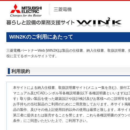
WIN2Kのご利用にあたって
三菱電機パートナーWeb [WIN2K]は製品の仕様書、納入仕様書、取扱説
役に立てるポータルサイトです。
利用規約
本サイトによる納入仕様書、取扱説明書サイト(メニュー集を含む)、据付
マニュアル及びCADシンボル等各種説明書(以下 各種説明書といいます)は
す）取り扱い製品を使った建築設計や設計検討及びお客様へのご説明等を
お手持ちの当社製品のご利用のためにご用意致しております。本サイト掲
品の製作、及びその他上記使用目的以外の使用は厳禁と致します。本サイ
第三者に提供または販売することを禁じます。これら各種説明書のダウン
条件」にご同意いただいた上で、ご利用下さい。