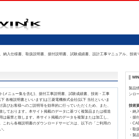
の仕様書、納入仕様書、取扱説明書、据付説明書、試験成績書、設計工事マニュアル、技
WI
製品
ト(メニュー集を含む)、据付工事説明書、試験成績書、技術・工事
ンロ
下 各種説明書といいます)は三菱電機株式会社(以下 当社といいま
討及びお客様へのご説明等を効率的に行っていただくため、また、
技術
致しております。本サイト掲載のデータに基づく複製品または模造
・納
用は厳禁と致します。本サイト掲載のデータを複製または加工し、
・据
。これら各種説明書のダウンロードサービスは、以下の「ご利用の
・CA
い。
・取
・製