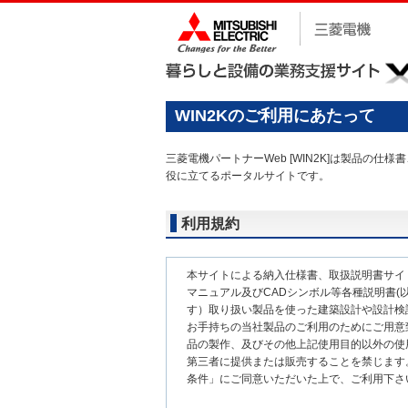
WIN2Kのご利用にあたって
三菱電機パートナーWeb [WIN2K]は製品
役に立てるポータルサイトです。
利用規約
本サイトによる納入仕様書、取扱説明書サイ
マニュアル及びCADシンボル等各種説明書(以
す）取り扱い製品を使った建築設計や設計検
お手持ちの当社製品のご利用のためにご用意
品の製作、及びその他上記使用目的以外の使
第三者に提供または販売することを禁じます
条件」にご同意いただいた上で、ご利用下さ