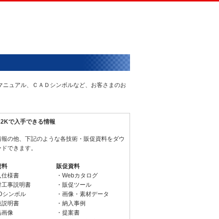
術マニュアル、ＣＡＤシンボルなど、お客さまのお
N2Kで入手できる情報
情報の他、下記のような各技術・販促資料をダウ
ードできます。
資料
販促資料
入仕様書
・Webカタログ
付工事説明書
・販促ツール
Dシンボル
・画像・素材データ
扱説明書
・納入事例
品画像
・提案書