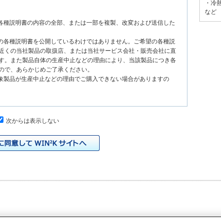
・冷
など
る各種説明書の内容の全部、または一部を複製、改変および送信した
種の各種説明書を公開しているわけではありません。ご希望の各種説
近くの当社製品の取扱店、または当社サービス会社・販売会社に直
す。また製品自体の生産中止などの理由により、当該製品につき各
ので、あらかじめご了承ください。
対象製品が生産中止などの理由でご購入できない場合がありますの
次からは表示しない
、原則として製品が発売された当初のものを掲載しています。したが
書の記載内容と、お客様がお持ちの製品の仕様がその後のマイナー
本サイトに公開されている各種説明書の内容とお手持ちの製品の仕
の当社製品の取扱店、または当社サービス会社・販売会社に直接お
れる各種説明書が改訂されている場合、当社の選択で、予告なく、
トに掲載する場合もあります。ただし、本サイトに公開されている
明書の変更の度に修正・更新するものではありません。
イドなどの印刷物が同梱されていることがありますが、本サイトでは
りますのでご了承ください。
際の製品と色合いなどが異なる場合があります。