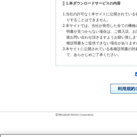
1.本ダウンロードサービスの内容
1.当社の許可なく本サイトに公開されてい
りすることはできません。
2.本サイトでは、当社が発売した全ての機
明書が見つからない場合は、ご購入店、お
接お問い合わせ頂きますようお願い致しま
種説明書をご提供できない場合があります
3.本サイトに公開されている各種説明書の
で、あらかじめご了承ください。
2.各種説明書の内容
1.本サイトに公開されている各種説明書は
いまして、本サイトに公開されている説明
チェンジにより、異なる場合があります。
様に相違がある場合は、ご購入店、お近く
問い合わせください。また、製品に同梱さ
発売当初のものに代えて、改訂版を本サイ
各種説明書は、製品本体に同梱する各種説
2.製品には、各種説明書を補足する操作ガ
それらの印刷物は公開していない場合があ
3.製品画像は、お客様の閲覧環境により実