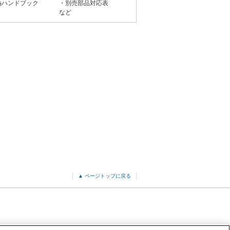
熱ハンドブック
・別売部品対応表
など
▲ ページトップに戻る