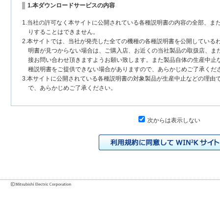
1.本ダウンロードサービスの内容
1.当社の許可なく本サイトに公開されている各種説明書の内容の全部、ま
りすることはできません。
2.本サイトでは、当社が発売した全ての機種の各種説明書を公開している
明書が見つからない場合は、ご購入店、お近くの当社製品の取扱店、ま
接お問い合わせ頂きますようお願い致します。また製品自体の生産中止
種説明書をご提供できない場合がありますので、あらかじめご了承くだ
3.本サイトに公開されている各種説明書の対象製品が生産中止などの理由
で、あらかじめご了承ください。
2.各種説明書の内容
次からは表示しない
1.本サイトに公開されている各種説明書は、原則として製品が発売された
いまして、本サイトに公開されている説明書の記載内容と、お客様がお
チェンジにより、異なる場合があります。本サイトに公開されている各
様に相違がある場合は、ご購入店、お近くの当社製品の取扱店、または
問い合わせください。また、製品に同梱される各種説明書が改訂されて
発売当初のものに代えて、改訂版を本サイトに掲載する場合もあります
各種説明書は、製品本体に同梱する各種説明書の変更の度に修正・更新
2.製品には、各種説明書を補足する操作ガイドなどの印刷物が同梱されて
それらの印刷物は公開していない場合がありますのでご了承ください。
3.製品画像は、お客様の閲覧環境により実際の製品と色合いなどが異なる