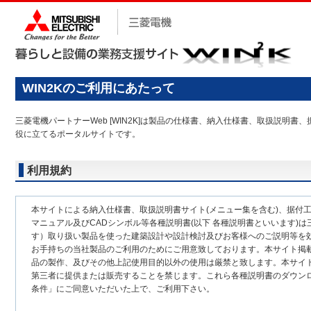
WIN2Kのご利用にあたって
三菱電機パートナーWeb [WIN2K]は製品の仕様書、納入仕様書、取扱説
役に立てるポータルサイトです。
利用規約
本サイトによる納入仕様書、取扱説明書サイト(メニュー集を含む)、据付
マニュアル及びCADシンボル等各種説明書(以下 各種説明書といいます)は
す）取り扱い製品を使った建築設計や設計検討及びお客様へのご説明等を
お手持ちの当社製品のご利用のためにご用意致しております。本サイト掲
品の製作、及びその他上記使用目的以外の使用は厳禁と致します。本サイ
第三者に提供または販売することを禁じます。これら各種説明書のダウン
条件」にご同意いただいた上で、ご利用下さい。