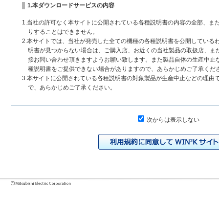
1.本ダウンロードサービスの内容
1.当社の許可なく本サイトに公開されている各種説明書の内容の全部、ま
りすることはできません。
2.本サイトでは、当社が発売した全ての機種の各種説明書を公開している
明書が見つからない場合は、ご購入店、お近くの当社製品の取扱店、ま
接お問い合わせ頂きますようお願い致します。また製品自体の生産中止
種説明書をご提供できない場合がありますので、あらかじめご了承くだ
3.本サイトに公開されている各種説明書の対象製品が生産中止などの理由
で、あらかじめご了承ください。
2.各種説明書の内容
次からは表示しない
1.本サイトに公開されている各種説明書は、原則として製品が発売された
いまして、本サイトに公開されている説明書の記載内容と、お客様がお
チェンジにより、異なる場合があります。本サイトに公開されている各
様に相違がある場合は、ご購入店、お近くの当社製品の取扱店、または
問い合わせください。また、製品に同梱される各種説明書が改訂されて
発売当初のものに代えて、改訂版を本サイトに掲載する場合もあります
各種説明書は、製品本体に同梱する各種説明書の変更の度に修正・更新
2.製品には、各種説明書を補足する操作ガイドなどの印刷物が同梱されて
それらの印刷物は公開していない場合がありますのでご了承ください。
3.製品画像は、お客様の閲覧環境により実際の製品と色合いなどが異なる