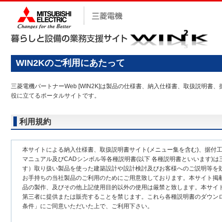
WIN2Kのご利用にあたって
三菱電機パートナーWeb [WIN2K]は製品の仕様書、納入仕様書、取扱説
役に立てるポータルサイトです。
利用規約
本サイトによる納入仕様書、取扱説明書サイト(メニュー集を含む)、据付
マニュアル及びCADシンボル等各種説明書(以下 各種説明書といいます)は
す）取り扱い製品を使った建築設計や設計検討及びお客様へのご説明等を
お手持ちの当社製品のご利用のためにご用意致しております。本サイト掲
品の製作、及びその他上記使用目的以外の使用は厳禁と致します。本サイ
第三者に提供または販売することを禁じます。これら各種説明書のダウン
条件」にご同意いただいた上で、ご利用下さい。