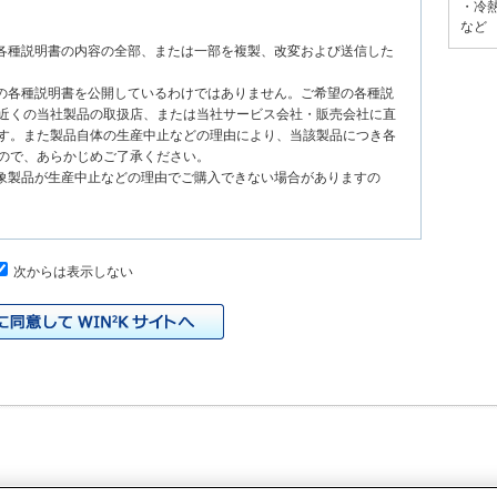
・冷
など
る各種説明書の内容の全部、または一部を複製、改変および送信した
種の各種説明書を公開しているわけではありません。ご希望の各種説
近くの当社製品の取扱店、または当社サービス会社・販売会社に直
す。また製品自体の生産中止などの理由により、当該製品につき各
ので、あらかじめご了承ください。
対象製品が生産中止などの理由でご購入できない場合がありますの
次からは表示しない
、原則として製品が発売された当初のものを掲載しています。したが
書の記載内容と、お客様がお持ちの製品の仕様がその後のマイナー
本サイトに公開されている各種説明書の内容とお手持ちの製品の仕
の当社製品の取扱店、または当社サービス会社・販売会社に直接お
れる各種説明書が改訂されている場合、当社の選択で、予告なく、
トに掲載する場合もあります。ただし、本サイトに公開されている
明書の変更の度に修正・更新するものではありません。
イドなどの印刷物が同梱されていることがありますが、本サイトでは
りますのでご了承ください。
際の製品と色合いなどが異なる場合があります。