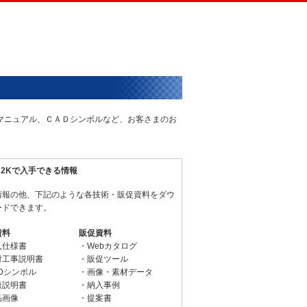
術マニュアル、ＣＡＤシンボルなど、お客さまのお
N2Kで入手できる情報
情報の他、下記のような各技術・販促資料をダウ
ードできます。
資料
販促資料
入仕様書
・Webカタログ
付工事説明書
・販促ツール
Dシンボル
・画像・素材データ
扱説明書
・納入事例
品画像
・提案書