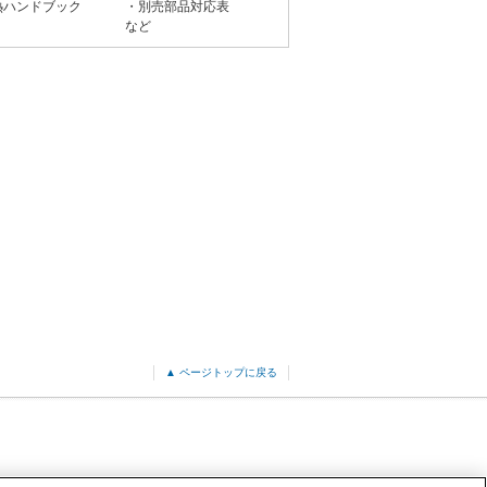
熱ハンドブック
・別売部品対応表
など
▲ ページトップに戻る