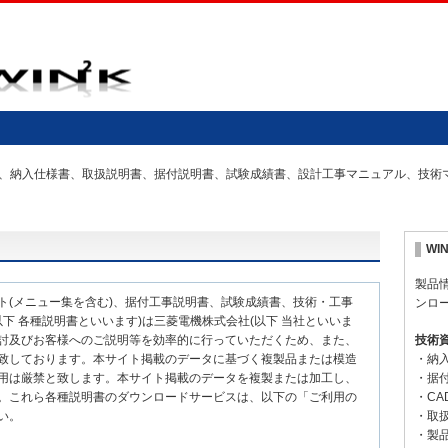
の仕様書、納入仕様書、取扱説明書、据付説明書、試験成績書、設計工事マニュアル、技
WI
製品
ト(メニュー集を含む)、据付工事説明書、試験成績書、技術・工事
ンロ
下 各種説明書といいます)は三菱電機株式会社(以下 当社といいま
討及びお客様へのご説明等を効率的に行っていただくため、また、
技術
致しております。本サイト掲載のデータに基づく複製品または模造
・納
用は厳禁と致します。本サイト掲載のデータを複製または加工し、
・据
。これら各種説明書のダウンロードサービスは、以下の「ご利用の
・CA
い。
・取
・製