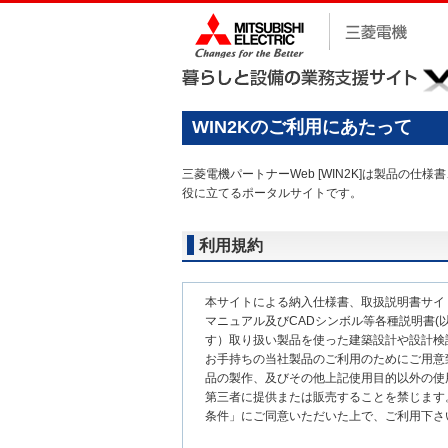
WIN2Kのご利用にあたって
三菱電機パートナーWeb [WIN2K]は製品
役に立てるポータルサイトです。
利用規約
本サイトによる納入仕様書、取扱説明書サイ
マニュアル及びCADシンボル等各種説明書(以
す）取り扱い製品を使った建築設計や設計検
お手持ちの当社製品のご利用のためにご用意
品の製作、及びその他上記使用目的以外の使
第三者に提供または販売することを禁じます
条件」にご同意いただいた上で、ご利用下さ