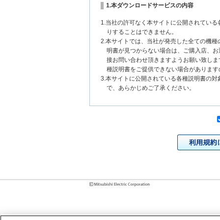
1.本ダウンロードサービスの内容
1.当社の許可なく本サイトに公開されてい
りすることはできません。
2.本サイトでは、当社が発売した全ての機
明書が見つからない場合は、ご購入店、お
接お問い合わせ頂きますようお願い致しま
種説明書をご提供できない場合があります
3.本サイトに公開されている各種説明書の
で、あらかじめご了承ください。
2.各種説明書の内容
1.本サイトに公開されている各種説明書は
いまして、本サイトに公開されている説明
チェンジにより、異なる場合があります。
様に相違がある場合は、ご購入店、お近く
問い合わせください。また、製品に同梱さ
発売当初のものに代えて、改訂版を本サイ
各種説明書は、製品本体に同梱する各種説
2.製品には、各種説明書を補足する操作ガ
それらの印刷物は公開していない場合があ
3.製品画像は、お客様の閲覧環境により実