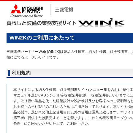
WIN2Kのご利用にあたって
三菱電機パートナーWeb [WIN2K]は製品の仕様書、納入仕様書、取扱説
役に立てるポータルサイトです。
利用規約
本サイトによる納入仕様書、取扱説明書サイト(メニュー集を含む)、据付
マニュアル及びCADシンボル等各種説明書(以下 各種説明書といいます)は
す）取り扱い製品を使った建築設計や設計検討及びお客様へのご説明等を
お手持ちの当社製品のご利用のためにご用意致しております。本サイト掲
品の製作、及びその他上記使用目的以外の使用は厳禁と致します。本サイ
第三者に提供または販売することを禁じます。これら各種説明書のダウン
条件」にご同意いただいた上で、ご利用下さい。