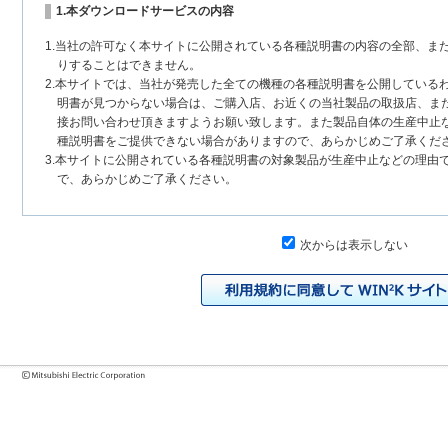
1.本ダウンロードサービスの内容
1.当社の許可なく本サイトに公開されている各種説明書の内容の全部、ま
りすることはできません。
2.本サイトでは、当社が発売した全ての機種の各種説明書を公開している
明書が見つからない場合は、ご購入店、お近くの当社製品の取扱店、ま
接お問い合わせ頂きますようお願い致します。また製品自体の生産中止
種説明書をご提供できない場合がありますので、あらかじめご了承くだ
3.本サイトに公開されている各種説明書の対象製品が生産中止などの理由
で、あらかじめご了承ください。
2.各種説明書の内容
次からは表示しない
1.本サイトに公開されている各種説明書は、原則として製品が発売された
いまして、本サイトに公開されている説明書の記載内容と、お客様がお
チェンジにより、異なる場合があります。本サイトに公開されている各
様に相違がある場合は、ご購入店、お近くの当社製品の取扱店、または
問い合わせください。また、製品に同梱される各種説明書が改訂されて
発売当初のものに代えて、改訂版を本サイトに掲載する場合もあります
各種説明書は、製品本体に同梱する各種説明書の変更の度に修正・更新
2.製品には、各種説明書を補足する操作ガイドなどの印刷物が同梱されて
それらの印刷物は公開していない場合がありますのでご了承ください。
3.製品画像は、お客様の閲覧環境により実際の製品と色合いなどが異なる