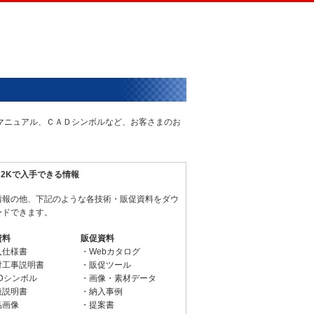
術マニュアル、ＣＡＤシンボルなど、お客さまのお
N2Kで入手できる情報
情報の他、下記のような各技術・販促資料をダウ
ードできます。
資料
販促資料
入仕様書
・Webカタログ
付工事説明書
・販促ツール
Dシンボル
・画像・素材データ
扱説明書
・納入事例
品画像
・提案書