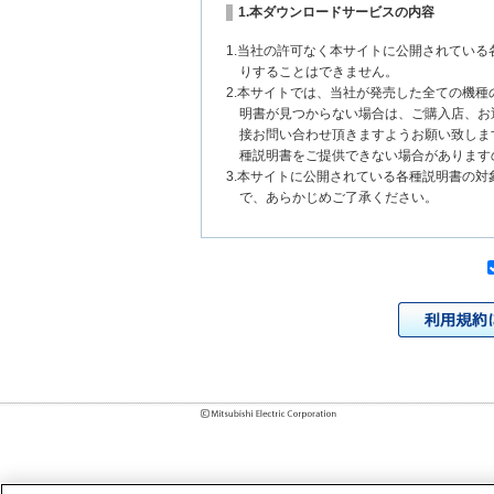
1.本ダウンロードサービスの内容
1.当社の許可なく本サイトに公開されてい
りすることはできません。
2.本サイトでは、当社が発売した全ての機
明書が見つからない場合は、ご購入店、お
接お問い合わせ頂きますようお願い致しま
種説明書をご提供できない場合があります
3.本サイトに公開されている各種説明書の
で、あらかじめご了承ください。
2.各種説明書の内容
1.本サイトに公開されている各種説明書は
いまして、本サイトに公開されている説明
チェンジにより、異なる場合があります。
様に相違がある場合は、ご購入店、お近く
問い合わせください。また、製品に同梱さ
発売当初のものに代えて、改訂版を本サイ
各種説明書は、製品本体に同梱する各種説
2.製品には、各種説明書を補足する操作ガ
それらの印刷物は公開していない場合があ
3.製品画像は、お客様の閲覧環境により実