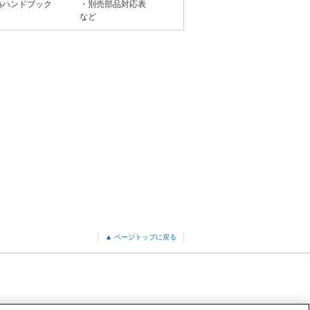
熱ハンドブック
・別売部品対応表
など
▲ ページトップに戻る