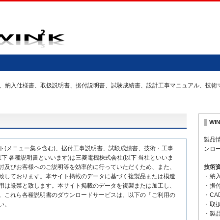
の仕様書、納入仕様書、取扱説明書、据付説明書、試験成績書、設計工事マニュアル、技
WI
製品
ト(メニュー集を含む)、据付工事説明書、試験成績書、技術・工事
ンロ
下 各種説明書といいます)は三菱電機株式会社(以下 当社といいま
討及びお客様へのご説明等を効率的に行っていただくため、また、
技術
致しております。本サイト掲載のデータに基づく複製品または模造
・納
用は厳禁と致します。本サイト掲載のデータを複製または加工し、
・据
。これら各種説明書のダウンロードサービスは、以下の「ご利用の
・CA
い。
・取
・製