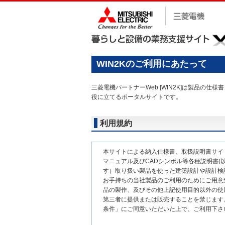
WIN2Kのご利用にあたって
三菱電機パートナーWeb [WIN2K]は製品
役に立てるポータルサイトです。
利用規約
本サイトによる納入仕様書、取扱説明書サイ
マニュアル及びCADシンボル等各種説明書(以
す）取り扱い製品を使った建築設計や設計検
お手持ちの当社製品のご利用のためにご用意
品の製作、及びその他上記使用目的以外の使
第三者に提供または販売することを禁じます
条件」にご同意いただいた上で、ご利用下さ