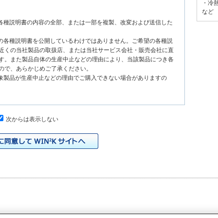
・冷
など
る各種説明書の内容の全部、または一部を複製、改変および送信した
種の各種説明書を公開しているわけではありません。ご希望の各種説
近くの当社製品の取扱店、または当社サービス会社・販売会社に直
す。また製品自体の生産中止などの理由により、当該製品につき各
ので、あらかじめご了承ください。
対象製品が生産中止などの理由でご購入できない場合がありますの
次からは表示しない
、原則として製品が発売された当初のものを掲載しています。したが
書の記載内容と、お客様がお持ちの製品の仕様がその後のマイナー
本サイトに公開されている各種説明書の内容とお手持ちの製品の仕
の当社製品の取扱店、または当社サービス会社・販売会社に直接お
れる各種説明書が改訂されている場合、当社の選択で、予告なく、
トに掲載する場合もあります。ただし、本サイトに公開されている
明書の変更の度に修正・更新するものではありません。
イドなどの印刷物が同梱されていることがありますが、本サイトでは
りますのでご了承ください。
際の製品と色合いなどが異なる場合があります。