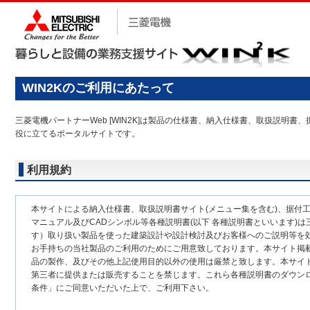
WIN2Kのご利用にあたって
三菱電機パートナーWeb [WIN2K]は製品の仕様書、納入仕様書、取扱説
役に立てるポータルサイトです。
利用規約
本サイトによる納入仕様書、取扱説明書サイト(メニュー集を含む)、据付
マニュアル及びCADシンボル等各種説明書(以下 各種説明書といいます)は
す）取り扱い製品を使った建築設計や設計検討及びお客様へのご説明等を
お手持ちの当社製品のご利用のためにご用意致しております。本サイト掲
品の製作、及びその他上記使用目的以外の使用は厳禁と致します。本サイ
第三者に提供または販売することを禁じます。これら各種説明書のダウン
条件」にご同意いただいた上で、ご利用下さい。