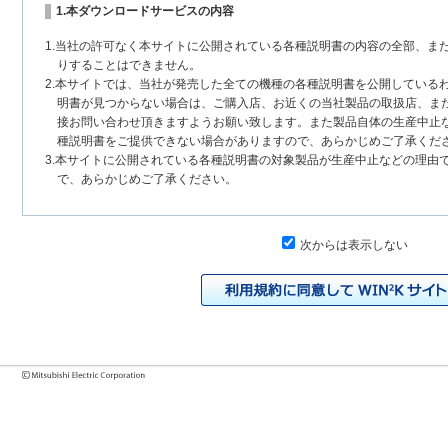
1.本ダウンロードサービスの内容
1.当社の許可なく本サイトに公開されている各種説明書の内容の全部、ま
りすることはできません。
2.本サイトでは、当社が発売した全ての機種の各種説明書を公開している
明書が見つからない場合は、ご購入店、お近くの当社製品の取扱店、ま
接お問い合わせ頂きますようお願い致します。また製品自体の生産中止
種説明書をご提供できない場合がありますので、あらかじめご了承くだ
3.本サイトに公開されている各種説明書の対象製品が生産中止などの理由
で、あらかじめご了承ください。
2.各種説明書の内容
次からは表示しない
1.本サイトに公開されている各種説明書は、原則として製品が発売された
いまして、本サイトに公開されている説明書の記載内容と、お客様がお
チェンジにより、異なる場合があります。本サイトに公開されている各
様に相違がある場合は、ご購入店、お近くの当社製品の取扱店、または
問い合わせください。また、製品に同梱される各種説明書が改訂されて
発売当初のものに代えて、改訂版を本サイトに掲載する場合もあります
各種説明書は、製品本体に同梱する各種説明書の変更の度に修正・更新
2.製品には、各種説明書を補足する操作ガイドなどの印刷物が同梱されて
それらの印刷物は公開していない場合がありますのでご了承ください。
3.製品画像は、お客様の閲覧環境により実際の製品と色合いなどが異なる