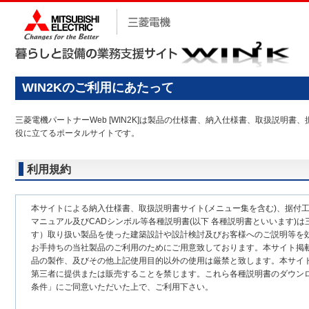
WIN2Kのご利用にあたって
三菱電機パートナーWeb [WIN2K]は製品の仕様書、納入仕様書、取扱説
役に立てるポータルサイトです。
利用規約
本サイトによる納入仕様書、取扱説明書サイト(メニュー集を含む)、据付
マニュアル及びCADシンボル等各種説明書(以下 各種説明書といいます)は
す）取り扱い製品を使った建築設計や設計検討及びお客様へのご説明等を
お手持ちの当社製品のご利用のためにご用意致しております。本サイト掲
品の製作、及びその他上記使用目的以外の使用は厳禁と致します。本サイ
第三者に提供または販売することを禁じます。これら各種説明書のダウン
条件」にご同意いただいた上で、ご利用下さい。