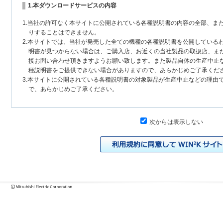
1.本ダウンロードサービスの内容
1.当社の許可なく本サイトに公開されている各種説明書の内容の全部、ま
りすることはできません。
2.本サイトでは、当社が発売した全ての機種の各種説明書を公開している
明書が見つからない場合は、ご購入店、お近くの当社製品の取扱店、ま
接お問い合わせ頂きますようお願い致します。また製品自体の生産中止
種説明書をご提供できない場合がありますので、あらかじめご了承くだ
3.本サイトに公開されている各種説明書の対象製品が生産中止などの理由
で、あらかじめご了承ください。
2.各種説明書の内容
次からは表示しない
1.本サイトに公開されている各種説明書は、原則として製品が発売された
いまして、本サイトに公開されている説明書の記載内容と、お客様がお
チェンジにより、異なる場合があります。本サイトに公開されている各
様に相違がある場合は、ご購入店、お近くの当社製品の取扱店、または
問い合わせください。また、製品に同梱される各種説明書が改訂されて
発売当初のものに代えて、改訂版を本サイトに掲載する場合もあります
各種説明書は、製品本体に同梱する各種説明書の変更の度に修正・更新
2.製品には、各種説明書を補足する操作ガイドなどの印刷物が同梱されて
それらの印刷物は公開していない場合がありますのでご了承ください。
3.製品画像は、お客様の閲覧環境により実際の製品と色合いなどが異なる