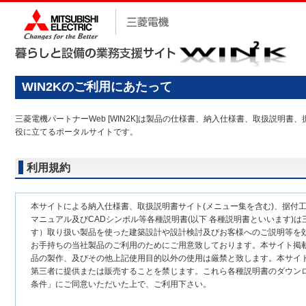
WIN2Kのご利用にあたって
三菱電機パートナーWeb [WIN2K]は製品の仕様書、納入仕様書、取扱説
役に立てるポータルサイトです。
利用規約
本サイトによる納入仕様書、取扱説明書サイト(メニュー集を含む)、据付
マニュアル及びCADシンボル等各種説明書(以下 各種説明書といいます)は
す）取り扱い製品を使った建築設計や設計検討及びお客様へのご説明等を
お手持ちの当社製品のご利用のためにご用意致しております。本サイト掲
品の製作、及びその他上記使用目的以外の使用は厳禁と致します。本サイ
第三者に提供または販売することを禁じます。これら各種説明書のダウン
条件」にご同意いただいた上で、ご利用下さい。