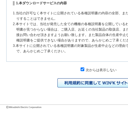
1.本ダウンロードサービスの内容
1.当社の許可なく本サイトに公開されている各種説明書の内容の全部、ま
りすることはできません。
2.本サイトでは、当社が発売した全ての機種の各種説明書を公開している
明書が見つからない場合は、ご購入店、お近くの当社製品の取扱店、ま
接お問い合わせ頂きますようお願い致します。また製品自体の生産中止
種説明書をご提供できない場合がありますので、あらかじめご了承くだ
3.本サイトに公開されている各種説明書の対象製品が生産中止などの理由
で、あらかじめご了承ください。
2.各種説明書の内容
次からは表示しない
1.本サイトに公開されている各種説明書は、原則として製品が発売された
いまして、本サイトに公開されている説明書の記載内容と、お客様がお
チェンジにより、異なる場合があります。本サイトに公開されている各
様に相違がある場合は、ご購入店、お近くの当社製品の取扱店、または
問い合わせください。また、製品に同梱される各種説明書が改訂されて
発売当初のものに代えて、改訂版を本サイトに掲載する場合もあります
各種説明書は、製品本体に同梱する各種説明書の変更の度に修正・更新
2.製品には、各種説明書を補足する操作ガイドなどの印刷物が同梱されて
それらの印刷物は公開していない場合がありますのでご了承ください。
3.製品画像は、お客様の閲覧環境により実際の製品と色合いなどが異なる