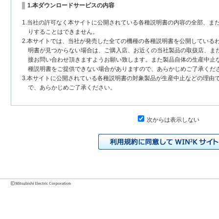
1.本ダウンロードサービスの内容
1.当社の許可なく本サイトに公開されている各種説明書の内容の全部、ま
りすることはできません。
2.本サイトでは、当社が発売した全ての機種の各種説明書を公開している
明書が見つからない場合は、ご購入店、お近くの当社製品の取扱店、ま
接お問い合わせ頂きますようお願い致します。また製品自体の生産中止
種説明書をご提供できない場合がありますので、あらかじめご了承くだ
3.本サイトに公開されている各種説明書の対象製品が生産中止などの理由
で、あらかじめご了承ください。
2.各種説明書の内容
次からは表示しない
1.本サイトに公開されている各種説明書は、原則として製品が発売された
いまして、本サイトに公開されている説明書の記載内容と、お客様がお
チェンジにより、異なる場合があります。本サイトに公開されている各
様に相違がある場合は、ご購入店、お近くの当社製品の取扱店、または
問い合わせください。また、製品に同梱される各種説明書が改訂されて
発売当初のものに代えて、改訂版を本サイトに掲載する場合もあります
各種説明書は、製品本体に同梱する各種説明書の変更の度に修正・更新
2.製品には、各種説明書を補足する操作ガイドなどの印刷物が同梱されて
それらの印刷物は公開していない場合がありますのでご了承ください。
3.製品画像は、お客様の閲覧環境により実際の製品と色合いなどが異なる