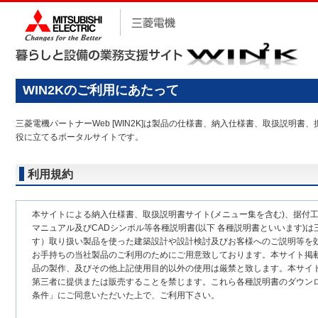
WIN2Kのご利用にあたって
三菱電機パートナーWeb [WIN2K]は製品の仕様書、納入仕様書、取扱説
役に立てるポータルサイトです。
利用規約
本サイトによる納入仕様書、取扱説明書サイト(メニュー集を含む)、据付
マニュアル及びCADシンボル等各種説明書(以下 各種説明書といいます)は
す）取り扱い製品を使った建築設計や設計検討及びお客様へのご説明等を
お手持ちの当社製品のご利用のためにご用意致しております。本サイト掲
品の製作、及びその他上記使用目的以外の使用は厳禁と致します。本サイ
第三者に提供または販売することを禁じます。これら各種説明書のダウン
条件」にご同意いただいた上で、ご利用下さい。