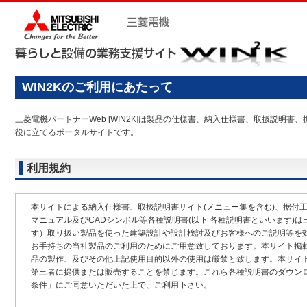
WIN2Kのご利用にあたって
三菱電機パートナーWeb [WIN2K]は製品の仕様書、納入仕様書、取扱説
役に立てるポータルサイトです。
利用規約
本サイトによる納入仕様書、取扱説明書サイト(メニュー集を含む)、据付
マニュアル及びCADシンボル等各種説明書(以下 各種説明書といいます)は
す）取り扱い製品を使った建築設計や設計検討及びお客様へのご説明等を
お手持ちの当社製品のご利用のためにご用意致しております。本サイト掲
品の製作、及びその他上記使用目的以外の使用は厳禁と致します。本サイ
第三者に提供または販売することを禁じます。これら各種説明書のダウン
条件」にご同意いただいた上で、ご利用下さい。