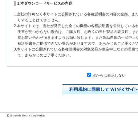
1.本ダウンロードサービスの内容
1.当社の許可なく本サイトに公開されている各種説明書の内容の全部、ま
りすることはできません。
2.本サイトでは、当社が発売した全ての機種の各種説明書を公開している
明書が見つからない場合は、ご購入店、お近くの当社製品の取扱店、ま
接お問い合わせ頂きますようお願い致します。また製品自体の生産中止
種説明書をご提供できない場合がありますので、あらかじめご了承くだ
3.本サイトに公開されている各種説明書の対象製品が生産中止などの理由
で、あらかじめご了承ください。
2.各種説明書の内容
次からは表示しない
1.本サイトに公開されている各種説明書は、原則として製品が発売された
いまして、本サイトに公開されている説明書の記載内容と、お客様がお
チェンジにより、異なる場合があります。本サイトに公開されている各
様に相違がある場合は、ご購入店、お近くの当社製品の取扱店、または
問い合わせください。また、製品に同梱される各種説明書が改訂されて
発売当初のものに代えて、改訂版を本サイトに掲載する場合もあります
各種説明書は、製品本体に同梱する各種説明書の変更の度に修正・更新
2.製品には、各種説明書を補足する操作ガイドなどの印刷物が同梱されて
それらの印刷物は公開していない場合がありますのでご了承ください。
3.製品画像は、お客様の閲覧環境により実際の製品と色合いなどが異なる