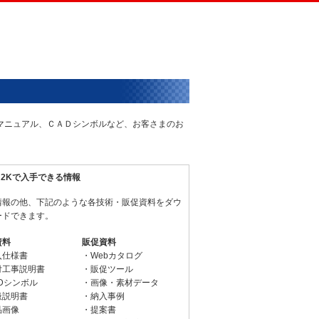
術マニュアル、ＣＡＤシンボルなど、お客さまのお
N2Kで入手できる情報
情報の他、下記のような各技術・販促資料をダウ
ードできます。
資料
販促資料
入仕様書
・Webカタログ
付工事説明書
・販促ツール
Dシンボル
・画像・素材データ
扱説明書
・納入事例
品画像
・提案書