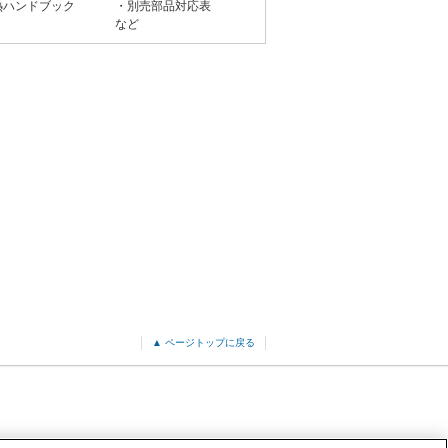
熱ハンドブック
・別売部品対応表
など
▲ ページトップに戻る