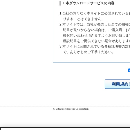
1.本ダウンロードサービスの内容
1.当社の許可なく本サイトに公開されてい
りすることはできません。
2.本サイトでは、当社が発売した全ての機
明書が見つからない場合は、ご購入店、お
接お問い合わせ頂きますようお願い致しま
種説明書をご提供できない場合があります
3.本サイトに公開されている各種説明書の
で、あらかじめご了承ください。
2.各種説明書の内容
1.本サイトに公開されている各種説明書は
いまして、本サイトに公開されている説明
チェンジにより、異なる場合があります。
様に相違がある場合は、ご購入店、お近く
問い合わせください。また、製品に同梱さ
発売当初のものに代えて、改訂版を本サイ
各種説明書は、製品本体に同梱する各種説
2.製品には、各種説明書を補足する操作ガ
それらの印刷物は公開していない場合があ
3.製品画像は、お客様の閲覧環境により実