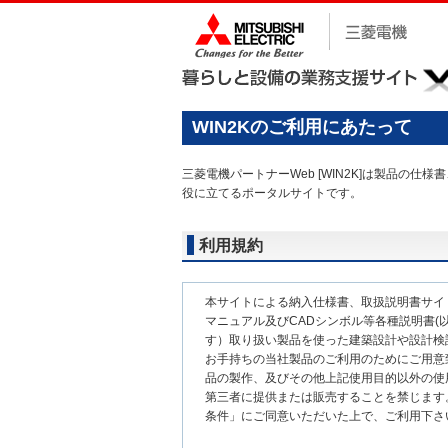
WIN2Kのご利用にあたって
三菱電機パートナーWeb [WIN2K]は製品
役に立てるポータルサイトです。
利用規約
本サイトによる納入仕様書、取扱説明書サイ
マニュアル及びCADシンボル等各種説明書(以
す）取り扱い製品を使った建築設計や設計検
お手持ちの当社製品のご利用のためにご用意
品の製作、及びその他上記使用目的以外の使
第三者に提供または販売することを禁じます
条件」にご同意いただいた上で、ご利用下さ