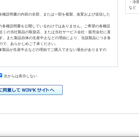
・冷
など
る各種説明書の内容の全部、または一部を複製、改変および送信した
種の各種説明書を公開しているわけではありません。ご希望の各種説
近くの当社製品の取扱店、または当社サービス会社・販売会社に直
す。また製品自体の生産中止などの理由により、当該製品につき各
ので、あらかじめご了承ください。
対象製品が生産中止などの理由でご購入できない場合がありますの
次からは表示しない
、原則として製品が発売された当初のものを掲載しています。したが
書の記載内容と、お客様がお持ちの製品の仕様がその後のマイナー
本サイトに公開されている各種説明書の内容とお手持ちの製品の仕
の当社製品の取扱店、または当社サービス会社・販売会社に直接お
れる各種説明書が改訂されている場合、当社の選択で、予告なく、
トに掲載する場合もあります。ただし、本サイトに公開されている
明書の変更の度に修正・更新するものではありません。
イドなどの印刷物が同梱されていることがありますが、本サイトでは
りますのでご了承ください。
際の製品と色合いなどが異なる場合があります。