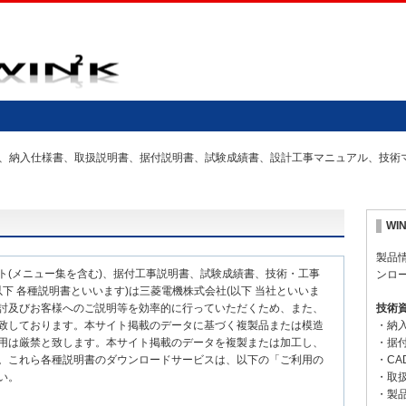
の仕様書、納入仕様書、取扱説明書、据付説明書、試験成績書、設計工事マニュアル、技
WI
製品
ト(メニュー集を含む)、据付工事説明書、試験成績書、技術・工事
ンロ
下 各種説明書といいます)は三菱電機株式会社(以下 当社といいま
討及びお客様へのご説明等を効率的に行っていただくため、また、
技術
致しております。本サイト掲載のデータに基づく複製品または模造
・納
用は厳禁と致します。本サイト掲載のデータを複製または加工し、
・据
。これら各種説明書のダウンロードサービスは、以下の「ご利用の
・CA
い。
・取
・製