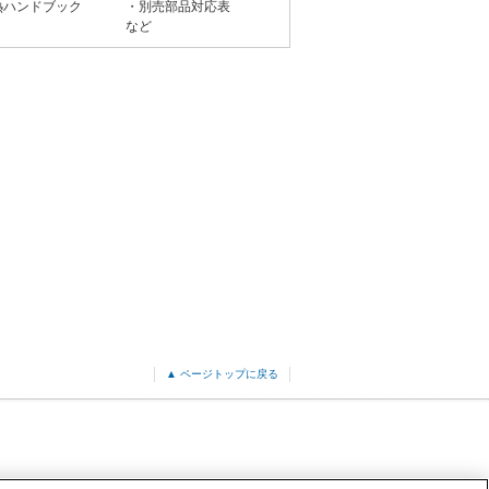
熱ハンドブック
・別売部品対応表
など
▲ ページトップに戻る