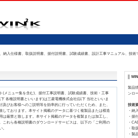
の仕様書、納入仕様書、取扱説明書、据付説明書、試験成績書、設計工事マニュアル、技
WI
製品
ト(メニュー集を含む)、据付工事説明書、試験成績書、技術・工事
ンロ
下 各種説明書といいます)は三菱電機株式会社(以下 当社といいま
討及びお客様へのご説明等を効率的に行っていただくため、また、
技術
致しております。本サイト掲載のデータに基づく複製品または模造
・納
用は厳禁と致します。本サイト掲載のデータを複製または加工し、
・据
。これら各種説明書のダウンロードサービスは、以下の「ご利用の
・CA
い。
・取
・製