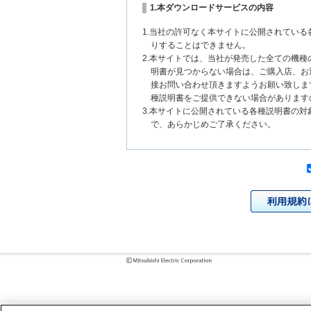
1.本ダウンロードサービスの内容
1.当社の許可なく本サイトに公開されてい
りすることはできません。
2.本サイトでは、当社が発売した全ての機
明書が見つからない場合は、ご購入店、お
接お問い合わせ頂きますようお願い致しま
種説明書をご提供できない場合があります
3.本サイトに公開されている各種説明書の
で、あらかじめご了承ください。
2.各種説明書の内容
1.本サイトに公開されている各種説明書は
いまして、本サイトに公開されている説明
チェンジにより、異なる場合があります。
様に相違がある場合は、ご購入店、お近く
問い合わせください。また、製品に同梱さ
発売当初のものに代えて、改訂版を本サイ
各種説明書は、製品本体に同梱する各種説
2.製品には、各種説明書を補足する操作ガ
それらの印刷物は公開していない場合があ
3.製品画像は、お客様の閲覧環境により実