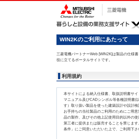
WIN2Kのご利用にあたって
三菱電機パートナーWeb [WIN2K]は製品
役に立てるポータルサイトです。
利用規約
本サイトによる納入仕様書、取扱説明書サイ
マニュアル及びCADシンボル等各種説明書(以
す）取り扱い製品を使った建築設計や設計検
お手持ちの当社製品のご利用のためにご用意
品の製作、及びその他上記使用目的以外の使
第三者に提供または販売することを禁じます
条件」にご同意いただいた上で、ご利用下さ