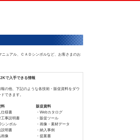
術マニュアル、ＣＡＤシンボルなど、お客さまのお
N2Kで入手できる情報
情報の他、下記のような各技術・販促資料をダウ
ードできます。
資料
販促資料
入仕様書
・Webカタログ
付工事説明書
・販促ツール
Dシンボル
・画像・素材データ
扱説明書
・納入事例
品画像
・提案書