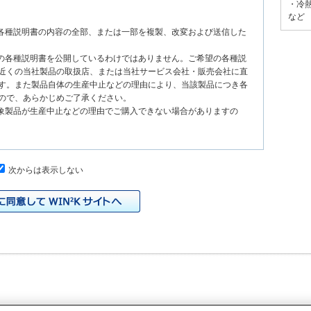
・冷
など
る各種説明書の内容の全部、または一部を複製、改変および送信した
種の各種説明書を公開しているわけではありません。ご希望の各種説
近くの当社製品の取扱店、または当社サービス会社・販売会社に直
す。また製品自体の生産中止などの理由により、当該製品につき各
ので、あらかじめご了承ください。
対象製品が生産中止などの理由でご購入できない場合がありますの
次からは表示しない
、原則として製品が発売された当初のものを掲載しています。したが
書の記載内容と、お客様がお持ちの製品の仕様がその後のマイナー
本サイトに公開されている各種説明書の内容とお手持ちの製品の仕
の当社製品の取扱店、または当社サービス会社・販売会社に直接お
れる各種説明書が改訂されている場合、当社の選択で、予告なく、
トに掲載する場合もあります。ただし、本サイトに公開されている
明書の変更の度に修正・更新するものではありません。
イドなどの印刷物が同梱されていることがありますが、本サイトでは
りますのでご了承ください。
際の製品と色合いなどが異なる場合があります。