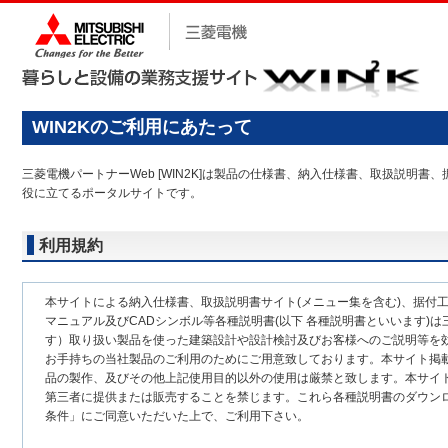
WIN2Kのご利用にあたって
三菱電機パートナーWeb [WIN2K]は製品の仕様書、納入仕様書、取扱説
役に立てるポータルサイトです。
利用規約
本サイトによる納入仕様書、取扱説明書サイト(メニュー集を含む)、据付
マニュアル及びCADシンボル等各種説明書(以下 各種説明書といいます)は
す）取り扱い製品を使った建築設計や設計検討及びお客様へのご説明等を
お手持ちの当社製品のご利用のためにご用意致しております。本サイト掲
品の製作、及びその他上記使用目的以外の使用は厳禁と致します。本サイ
第三者に提供または販売することを禁じます。これら各種説明書のダウン
条件」にご同意いただいた上で、ご利用下さい。