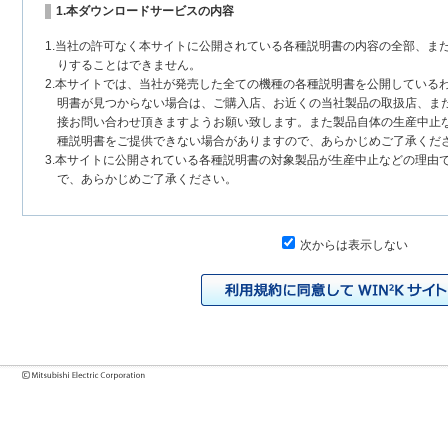
1.本ダウンロードサービスの内容
1.当社の許可なく本サイトに公開されている各種説明書の内容の全部、ま
りすることはできません。
2.本サイトでは、当社が発売した全ての機種の各種説明書を公開している
明書が見つからない場合は、ご購入店、お近くの当社製品の取扱店、ま
接お問い合わせ頂きますようお願い致します。また製品自体の生産中止
種説明書をご提供できない場合がありますので、あらかじめご了承くだ
3.本サイトに公開されている各種説明書の対象製品が生産中止などの理由
で、あらかじめご了承ください。
2.各種説明書の内容
次からは表示しない
1.本サイトに公開されている各種説明書は、原則として製品が発売された
いまして、本サイトに公開されている説明書の記載内容と、お客様がお
チェンジにより、異なる場合があります。本サイトに公開されている各
様に相違がある場合は、ご購入店、お近くの当社製品の取扱店、または
問い合わせください。また、製品に同梱される各種説明書が改訂されて
発売当初のものに代えて、改訂版を本サイトに掲載する場合もあります
各種説明書は、製品本体に同梱する各種説明書の変更の度に修正・更新
2.製品には、各種説明書を補足する操作ガイドなどの印刷物が同梱されて
それらの印刷物は公開していない場合がありますのでご了承ください。
3.製品画像は、お客様の閲覧環境により実際の製品と色合いなどが異なる