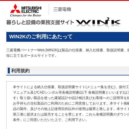
WIN2Kのご利用にあたって
三菱電機パートナーWeb [WIN2K]は製品の仕様書、納入仕様書、取扱説
役に立てるポータルサイトです。
利用規約
本サイトによる納入仕様書、取扱説明書サイト(メニュー集を含む)、据付
マニュアル及びCADシンボル等各種説明書(以下 各種説明書といいます)は
す）取り扱い製品を使った建築設計や設計検討及びお客様へのご説明等を
お手持ちの当社製品のご利用のためにご用意致しております。本サイト掲
品の製作、及びその他上記使用目的以外の使用は厳禁と致します。本サイ
第三者に提供または販売することを禁じます。これら各種説明書のダウン
条件」にご同意いただいた上で、ご利用下さい。