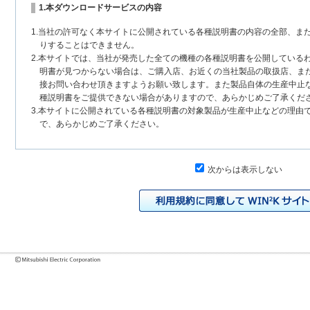
1.本ダウンロードサービスの内容
1.当社の許可なく本サイトに公開されている各種説明書の内容の全部、ま
りすることはできません。
2.本サイトでは、当社が発売した全ての機種の各種説明書を公開している
明書が見つからない場合は、ご購入店、お近くの当社製品の取扱店、ま
接お問い合わせ頂きますようお願い致します。また製品自体の生産中止
種説明書をご提供できない場合がありますので、あらかじめご了承くだ
3.本サイトに公開されている各種説明書の対象製品が生産中止などの理由
で、あらかじめご了承ください。
2.各種説明書の内容
次からは表示しない
1.本サイトに公開されている各種説明書は、原則として製品が発売された
いまして、本サイトに公開されている説明書の記載内容と、お客様がお
チェンジにより、異なる場合があります。本サイトに公開されている各
様に相違がある場合は、ご購入店、お近くの当社製品の取扱店、または
問い合わせください。また、製品に同梱される各種説明書が改訂されて
発売当初のものに代えて、改訂版を本サイトに掲載する場合もあります
各種説明書は、製品本体に同梱する各種説明書の変更の度に修正・更新
2.製品には、各種説明書を補足する操作ガイドなどの印刷物が同梱されて
それらの印刷物は公開していない場合がありますのでご了承ください。
3.製品画像は、お客様の閲覧環境により実際の製品と色合いなどが異なる