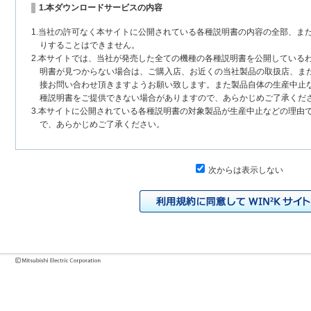
1.本ダウンロードサービスの内容
1.当社の許可なく本サイトに公開されている各種説明書の内容の全部、ま
りすることはできません。
2.本サイトでは、当社が発売した全ての機種の各種説明書を公開している
明書が見つからない場合は、ご購入店、お近くの当社製品の取扱店、ま
接お問い合わせ頂きますようお願い致します。また製品自体の生産中止
種説明書をご提供できない場合がありますので、あらかじめご了承くだ
3.本サイトに公開されている各種説明書の対象製品が生産中止などの理由
で、あらかじめご了承ください。
2.各種説明書の内容
次からは表示しない
1.本サイトに公開されている各種説明書は、原則として製品が発売された
いまして、本サイトに公開されている説明書の記載内容と、お客様がお
チェンジにより、異なる場合があります。本サイトに公開されている各
様に相違がある場合は、ご購入店、お近くの当社製品の取扱店、または
問い合わせください。また、製品に同梱される各種説明書が改訂されて
発売当初のものに代えて、改訂版を本サイトに掲載する場合もあります
各種説明書は、製品本体に同梱する各種説明書の変更の度に修正・更新
2.製品には、各種説明書を補足する操作ガイドなどの印刷物が同梱されて
それらの印刷物は公開していない場合がありますのでご了承ください。
3.製品画像は、お客様の閲覧環境により実際の製品と色合いなどが異なる