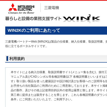
WIN2Kのご利用にあたって
三菱電機パートナーWeb [WIN2K]は製品の仕様書、納入仕様書、取扱説
役に立てるポータルサイトです。
利用規約
本サイトによる納入仕様書、取扱説明書サイト(メニュー集を含む)、据付
マニュアル及びCADシンボル等各種説明書(以下 各種説明書といいます)は
す）取り扱い製品を使った建築設計や設計検討及びお客様へのご説明等を
お手持ちの当社製品のご利用のためにご用意致しております。本サイト掲
品の製作、及びその他上記使用目的以外の使用は厳禁と致します。本サイ
第三者に提供または販売することを禁じます。これら各種説明書のダウン
条件」にご同意いただいた上で、ご利用下さい。