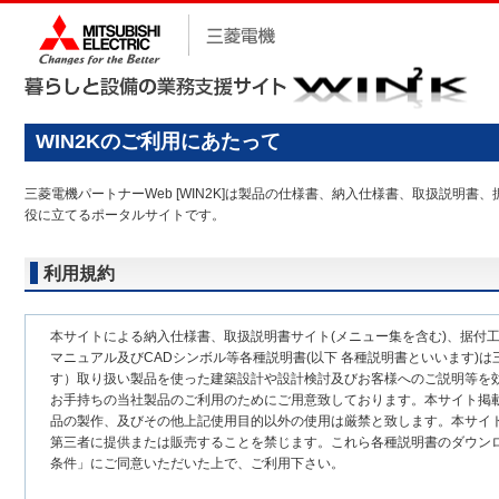
WIN2Kのご利用にあたって
三菱電機パートナーWeb [WIN2K]は製品の仕様書、納入仕様書、取扱説
役に立てるポータルサイトです。
利用規約
本サイトによる納入仕様書、取扱説明書サイト(メニュー集を含む)、据付
マニュアル及びCADシンボル等各種説明書(以下 各種説明書といいます)は
す）取り扱い製品を使った建築設計や設計検討及びお客様へのご説明等を
お手持ちの当社製品のご利用のためにご用意致しております。本サイト掲
品の製作、及びその他上記使用目的以外の使用は厳禁と致します。本サイ
第三者に提供または販売することを禁じます。これら各種説明書のダウン
条件」にご同意いただいた上で、ご利用下さい。