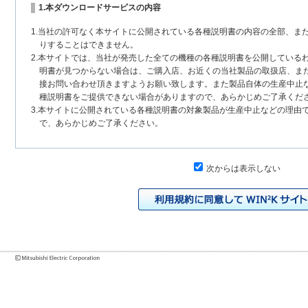
1.本ダウンロードサービスの内容
1.当社の許可なく本サイトに公開されている各種説明書の内容の全部、ま
りすることはできません。
2.本サイトでは、当社が発売した全ての機種の各種説明書を公開している
明書が見つからない場合は、ご購入店、お近くの当社製品の取扱店、ま
接お問い合わせ頂きますようお願い致します。また製品自体の生産中止
種説明書をご提供できない場合がありますので、あらかじめご了承くだ
3.本サイトに公開されている各種説明書の対象製品が生産中止などの理由
で、あらかじめご了承ください。
2.各種説明書の内容
次からは表示しない
1.本サイトに公開されている各種説明書は、原則として製品が発売された
いまして、本サイトに公開されている説明書の記載内容と、お客様がお
チェンジにより、異なる場合があります。本サイトに公開されている各
様に相違がある場合は、ご購入店、お近くの当社製品の取扱店、または
問い合わせください。また、製品に同梱される各種説明書が改訂されて
発売当初のものに代えて、改訂版を本サイトに掲載する場合もあります
各種説明書は、製品本体に同梱する各種説明書の変更の度に修正・更新
2.製品には、各種説明書を補足する操作ガイドなどの印刷物が同梱されて
それらの印刷物は公開していない場合がありますのでご了承ください。
3.製品画像は、お客様の閲覧環境により実際の製品と色合いなどが異なる