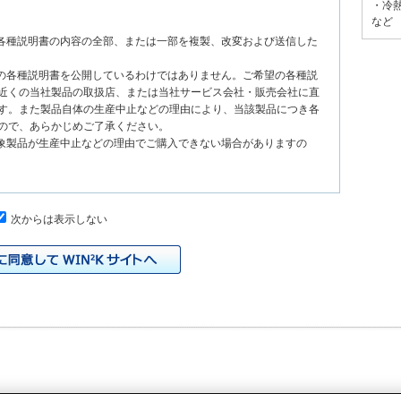
・冷
など
る各種説明書の内容の全部、または一部を複製、改変および送信した
種の各種説明書を公開しているわけではありません。ご希望の各種説
近くの当社製品の取扱店、または当社サービス会社・販売会社に直
す。また製品自体の生産中止などの理由により、当該製品につき各
ので、あらかじめご了承ください。
対象製品が生産中止などの理由でご購入できない場合がありますの
次からは表示しない
、原則として製品が発売された当初のものを掲載しています。したが
書の記載内容と、お客様がお持ちの製品の仕様がその後のマイナー
本サイトに公開されている各種説明書の内容とお手持ちの製品の仕
の当社製品の取扱店、または当社サービス会社・販売会社に直接お
れる各種説明書が改訂されている場合、当社の選択で、予告なく、
トに掲載する場合もあります。ただし、本サイトに公開されている
明書の変更の度に修正・更新するものではありません。
イドなどの印刷物が同梱されていることがありますが、本サイトでは
りますのでご了承ください。
際の製品と色合いなどが異なる場合があります。