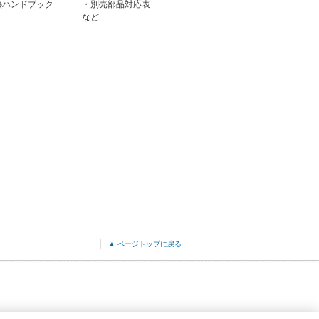
熱ハンドブック
・別売部品対応表
など
▲ ページトップに戻る