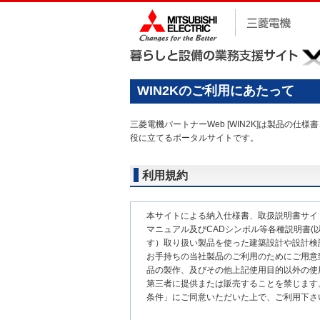
WIN2Kのご利用にあたって
三菱電機パートナーWeb [WIN2K]は製品
役に立てるポータルサイトです。
利用規約
本サイトによる納入仕様書、取扱説明書サイ
マニュアル及びCADシンボル等各種説明書(以
す）取り扱い製品を使った建築設計や設計検
お手持ちの当社製品のご利用のためにご用意
品の製作、及びその他上記使用目的以外の使
第三者に提供または販売することを禁じます
条件」にご同意いただいた上で、ご利用下さ