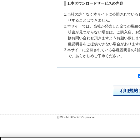
1.本ダウンロードサービスの内容
1.当社の許可なく本サイトに公開されてい
りすることはできません。
2.本サイトでは、当社が発売した全ての機
明書が見つからない場合は、ご購入店、お
接お問い合わせ頂きますようお願い致しま
種説明書をご提供できない場合があります
3.本サイトに公開されている各種説明書の
で、あらかじめご了承ください。
2.各種説明書の内容
1.本サイトに公開されている各種説明書は
いまして、本サイトに公開されている説明
チェンジにより、異なる場合があります。
様に相違がある場合は、ご購入店、お近く
問い合わせください。また、製品に同梱さ
発売当初のものに代えて、改訂版を本サイ
各種説明書は、製品本体に同梱する各種説
2.製品には、各種説明書を補足する操作ガ
それらの印刷物は公開していない場合があ
3.製品画像は、お客様の閲覧環境により実