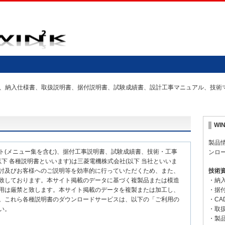
の仕様書、納入仕様書、取扱説明書、据付説明書、試験成績書、設計工事マニュアル、技
WI
製品
ト(メニュー集を含む)、据付工事説明書、試験成績書、技術・工事
ンロ
下 各種説明書といいます)は三菱電機株式会社(以下 当社といいま
討及びお客様へのご説明等を効率的に行っていただくため、また、
技術
致しております。本サイト掲載のデータに基づく複製品または模造
・納
用は厳禁と致します。本サイト掲載のデータを複製または加工し、
・据
。これら各種説明書のダウンロードサービスは、以下の「ご利用の
・CA
い。
・取
・製