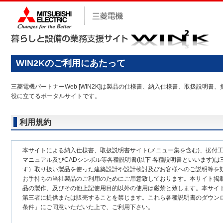
WIN2Kのご利用にあたって
三菱電機パートナーWeb [WIN2K]は製品の仕様書、納入仕様書、取扱説
役に立てるポータルサイトです。
利用規約
本サイトによる納入仕様書、取扱説明書サイト(メニュー集を含む)、据付
マニュアル及びCADシンボル等各種説明書(以下 各種説明書といいます)は
す）取り扱い製品を使った建築設計や設計検討及びお客様へのご説明等を
お手持ちの当社製品のご利用のためにご用意致しております。本サイト掲
品の製作、及びその他上記使用目的以外の使用は厳禁と致します。本サイ
第三者に提供または販売することを禁じます。これら各種説明書のダウン
条件」にご同意いただいた上で、ご利用下さい。