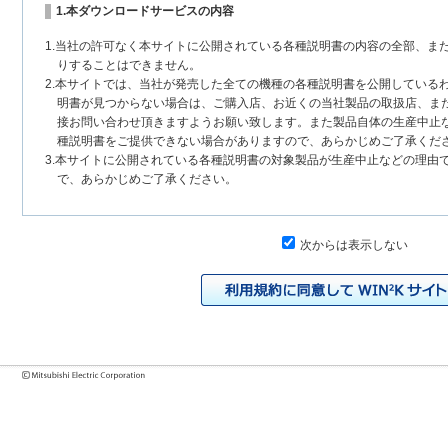
1.本ダウンロードサービスの内容
1.当社の許可なく本サイトに公開されている各種説明書の内容の全部、ま
りすることはできません。
2.本サイトでは、当社が発売した全ての機種の各種説明書を公開している
明書が見つからない場合は、ご購入店、お近くの当社製品の取扱店、ま
接お問い合わせ頂きますようお願い致します。また製品自体の生産中止
種説明書をご提供できない場合がありますので、あらかじめご了承くだ
3.本サイトに公開されている各種説明書の対象製品が生産中止などの理由
で、あらかじめご了承ください。
2.各種説明書の内容
次からは表示しない
1.本サイトに公開されている各種説明書は、原則として製品が発売された
いまして、本サイトに公開されている説明書の記載内容と、お客様がお
チェンジにより、異なる場合があります。本サイトに公開されている各
様に相違がある場合は、ご購入店、お近くの当社製品の取扱店、または
問い合わせください。また、製品に同梱される各種説明書が改訂されて
発売当初のものに代えて、改訂版を本サイトに掲載する場合もあります
各種説明書は、製品本体に同梱する各種説明書の変更の度に修正・更新
2.製品には、各種説明書を補足する操作ガイドなどの印刷物が同梱されて
それらの印刷物は公開していない場合がありますのでご了承ください。
3.製品画像は、お客様の閲覧環境により実際の製品と色合いなどが異なる