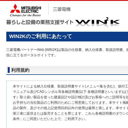
WIN2Kのご利用にあたって
三菱電機パートナーWeb [WIN2K]は製品の仕様書、納入仕様書、取扱説
役に立てるポータルサイトです。
利用規約
本サイトによる納入仕様書、取扱説明書サイト(メニュー集を含む)、据付
マニュアル及びCADシンボル等各種説明書(以下 各種説明書といいます)は
す）取り扱い製品を使った建築設計や設計検討及びお客様へのご説明等を
お手持ちの当社製品のご利用のためにご用意致しております。本サイト掲
品の製作、及びその他上記使用目的以外の使用は厳禁と致します。本サイ
第三者に提供または販売することを禁じます。これら各種説明書のダウン
条件」にご同意いただいた上で、ご利用下さい。