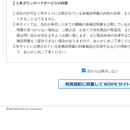
1.本ダウンロードサービスの内容
1.当社の許可なく本サイトに公開されている各種説明書の内容の全部、ま
りすることはできません。
2.本サイトでは、当社が発売した全ての機種の各種説明書を公開している
明書が見つからない場合は、ご購入店、お近くの当社製品の取扱店、ま
接お問い合わせ頂きますようお願い致します。また製品自体の生産中止
種説明書をご提供できない場合がありますので、あらかじめご了承くだ
3.本サイトに公開されている各種説明書の対象製品が生産中止などの理由
で、あらかじめご了承ください。
2.各種説明書の内容
次からは表示しない
1.本サイトに公開されている各種説明書は、原則として製品が発売された
いまして、本サイトに公開されている説明書の記載内容と、お客様がお
チェンジにより、異なる場合があります。本サイトに公開されている各
様に相違がある場合は、ご購入店、お近くの当社製品の取扱店、または
問い合わせください。また、製品に同梱される各種説明書が改訂されて
発売当初のものに代えて、改訂版を本サイトに掲載する場合もあります
各種説明書は、製品本体に同梱する各種説明書の変更の度に修正・更新
2.製品には、各種説明書を補足する操作ガイドなどの印刷物が同梱されて
それらの印刷物は公開していない場合がありますのでご了承ください。
3.製品画像は、お客様の閲覧環境により実際の製品と色合いなどが異なる