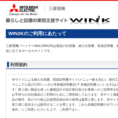
WIN2Kのご利用にあたって
三菱電機パートナーWeb [WIN2K]は製品の仕様書、納入仕様書、取扱説
役に立てるポータルサイトです。
利用規約
本サイトによる納入仕様書、取扱説明書サイト(メニュー集を含む)、据付
マニュアル及びCADシンボル等各種説明書(以下 各種説明書といいます)は
す）取り扱い製品を使った建築設計や設計検討及びお客様へのご説明等を
お手持ちの当社製品のご利用のためにご用意致しております。本サイト掲
品の製作、及びその他上記使用目的以外の使用は厳禁と致します。本サイ
第三者に提供または販売することを禁じます。これら各種説明書のダウン
条件」にご同意いただいた上で、ご利用下さい。