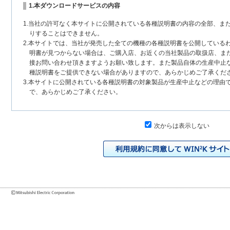
1.本ダウンロードサービスの内容
1.当社の許可なく本サイトに公開されている各種説明書の内容の全部、ま
りすることはできません。
2.本サイトでは、当社が発売した全ての機種の各種説明書を公開している
明書が見つからない場合は、ご購入店、お近くの当社製品の取扱店、ま
接お問い合わせ頂きますようお願い致します。また製品自体の生産中止
種説明書をご提供できない場合がありますので、あらかじめご了承くだ
3.本サイトに公開されている各種説明書の対象製品が生産中止などの理由
で、あらかじめご了承ください。
2.各種説明書の内容
次からは表示しない
1.本サイトに公開されている各種説明書は、原則として製品が発売された
いまして、本サイトに公開されている説明書の記載内容と、お客様がお
チェンジにより、異なる場合があります。本サイトに公開されている各
様に相違がある場合は、ご購入店、お近くの当社製品の取扱店、または
問い合わせください。また、製品に同梱される各種説明書が改訂されて
発売当初のものに代えて、改訂版を本サイトに掲載する場合もあります
各種説明書は、製品本体に同梱する各種説明書の変更の度に修正・更新
2.製品には、各種説明書を補足する操作ガイドなどの印刷物が同梱されて
それらの印刷物は公開していない場合がありますのでご了承ください。
3.製品画像は、お客様の閲覧環境により実際の製品と色合いなどが異なる