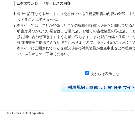
1.本ダウンロードサービスの内容
1.当社の許可なく本サイトに公開されている各種説明書の内容の全部、ま
りすることはできません。
2.本サイトでは、当社が発売した全ての機種の各種説明書を公開している
明書が見つからない場合は、ご購入店、お近くの当社製品の取扱店、ま
接お問い合わせ頂きますようお願い致します。また製品自体の生産中止
種説明書をご提供できない場合がありますので、あらかじめご了承くだ
3.本サイトに公開されている各種説明書の対象製品が生産中止などの理由
で、あらかじめご了承ください。
2.各種説明書の内容
次からは表示しない
1.本サイトに公開されている各種説明書は、原則として製品が発売された
いまして、本サイトに公開されている説明書の記載内容と、お客様がお
チェンジにより、異なる場合があります。本サイトに公開されている各
様に相違がある場合は、ご購入店、お近くの当社製品の取扱店、または
問い合わせください。また、製品に同梱される各種説明書が改訂されて
発売当初のものに代えて、改訂版を本サイトに掲載する場合もあります
各種説明書は、製品本体に同梱する各種説明書の変更の度に修正・更新
2.製品には、各種説明書を補足する操作ガイドなどの印刷物が同梱されて
それらの印刷物は公開していない場合がありますのでご了承ください。
3.製品画像は、お客様の閲覧環境により実際の製品と色合いなどが異なる