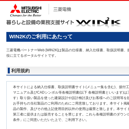
WIN2Kのご利用にあたって
三菱電機パートナーWeb [WIN2K]は製品の仕様書、納入仕様書、取扱説
役に立てるポータルサイトです。
利用規約
本サイトによる納入仕様書、取扱説明書サイト(メニュー集を含む)、据付
マニュアル及びCADシンボル等各種説明書(以下 各種説明書といいます)は
す）取り扱い製品を使った建築設計や設計検討及びお客様へのご説明等を
お手持ちの当社製品のご利用のためにご用意致しております。本サイト掲
品の製作、及びその他上記使用目的以外の使用は厳禁と致します。本サイ
第三者に提供または販売することを禁じます。これら各種説明書のダウン
条件」にご同意いただいた上で、ご利用下さい。