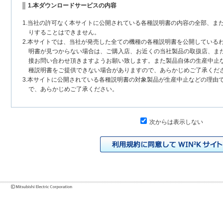
1.本ダウンロードサービスの内容
1.当社の許可なく本サイトに公開されている各種説明書の内容の全部、ま
りすることはできません。
2.本サイトでは、当社が発売した全ての機種の各種説明書を公開している
明書が見つからない場合は、ご購入店、お近くの当社製品の取扱店、ま
接お問い合わせ頂きますようお願い致します。また製品自体の生産中止
種説明書をご提供できない場合がありますので、あらかじめご了承くだ
3.本サイトに公開されている各種説明書の対象製品が生産中止などの理由
で、あらかじめご了承ください。
2.各種説明書の内容
次からは表示しない
1.本サイトに公開されている各種説明書は、原則として製品が発売された
いまして、本サイトに公開されている説明書の記載内容と、お客様がお
チェンジにより、異なる場合があります。本サイトに公開されている各
様に相違がある場合は、ご購入店、お近くの当社製品の取扱店、または
問い合わせください。また、製品に同梱される各種説明書が改訂されて
発売当初のものに代えて、改訂版を本サイトに掲載する場合もあります
各種説明書は、製品本体に同梱する各種説明書の変更の度に修正・更新
2.製品には、各種説明書を補足する操作ガイドなどの印刷物が同梱されて
それらの印刷物は公開していない場合がありますのでご了承ください。
3.製品画像は、お客様の閲覧環境により実際の製品と色合いなどが異なる