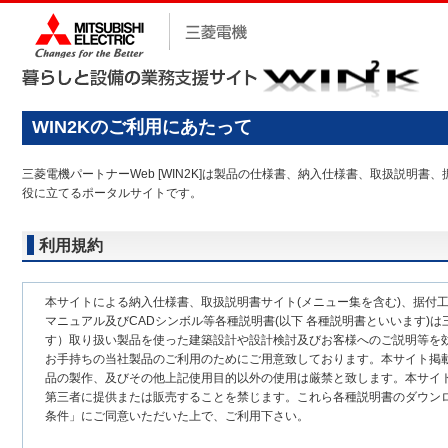
WIN2Kのご利用にあたって
三菱電機パートナーWeb [WIN2K]は製品の仕様書、納入仕様書、取扱説
役に立てるポータルサイトです。
利用規約
本サイトによる納入仕様書、取扱説明書サイト(メニュー集を含む)、据付
マニュアル及びCADシンボル等各種説明書(以下 各種説明書といいます)は
す）取り扱い製品を使った建築設計や設計検討及びお客様へのご説明等を
お手持ちの当社製品のご利用のためにご用意致しております。本サイト掲
品の製作、及びその他上記使用目的以外の使用は厳禁と致します。本サイ
第三者に提供または販売することを禁じます。これら各種説明書のダウン
条件」にご同意いただいた上で、ご利用下さい。