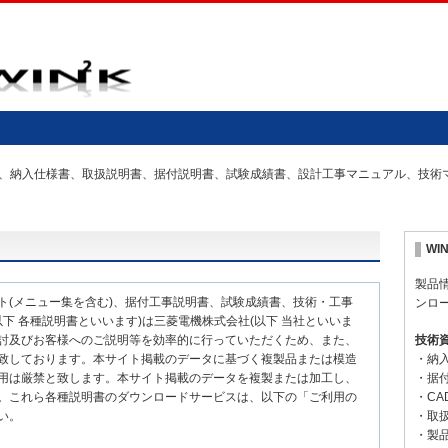
の仕様書、納入仕様書、取扱説明書、据付説明書、試験成績書、設計工事マニュアル、技
WI
製品
ト(メニュー集を含む)、据付工事説明書、試験成績書、技術・工事
ンロ
下 各種説明書といいます)は三菱電機株式会社(以下 当社といいま
討及びお客様へのご説明等を効率的に行っていただくため、また、
技術
致しております。本サイト掲載のデータに基づく複製品または模造
・納
用は厳禁と致します。本サイト掲載のデータを複製または加工し、
・据
。これら各種説明書のダウンロードサービスは、以下の「ご利用の
・CA
い。
・取
・製