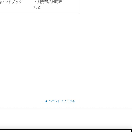
熱ハンドブック
・別売部品対応表
など
▲ ページトップに戻る