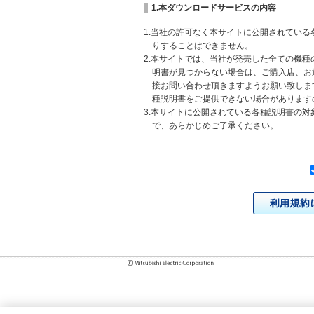
1.本ダウンロードサービスの内容
1.当社の許可なく本サイトに公開されてい
りすることはできません。
2.本サイトでは、当社が発売した全ての機
明書が見つからない場合は、ご購入店、お
接お問い合わせ頂きますようお願い致しま
種説明書をご提供できない場合があります
3.本サイトに公開されている各種説明書の
で、あらかじめご了承ください。
2.各種説明書の内容
1.本サイトに公開されている各種説明書は
いまして、本サイトに公開されている説明
チェンジにより、異なる場合があります。
様に相違がある場合は、ご購入店、お近く
問い合わせください。また、製品に同梱さ
発売当初のものに代えて、改訂版を本サイ
各種説明書は、製品本体に同梱する各種説
2.製品には、各種説明書を補足する操作ガ
それらの印刷物は公開していない場合があ
3.製品画像は、お客様の閲覧環境により実