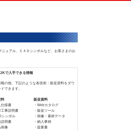
術マニュアル、ＣＡＤシンボルなど、お客さまのお
N2Kで入手できる情報
情報の他、下記のような各技術・販促資料をダウ
ードできます。
資料
販促資料
入仕様書
・Webカタログ
付工事説明書
・販促ツール
Dシンボル
・画像・素材データ
扱説明書
・納入事例
品画像
・提案書