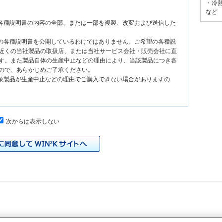
・冷
など
る各種説明書の内容の全部、または一部を複製、改変および送信した
種の各種説明書を公開しているわけではありません。ご希望の各種説
近くの当社製品の取扱店、または当社サービス会社・販売会社に直
す。また製品自体の生産中止などの理由により、当該製品につき各
ので、あらかじめご了承ください。
対象製品が生産中止などの理由でご購入できない場合がありますの
次からは表示しない
、原則として製品が発売された当初のものを掲載しています。したが
書の記載内容と、お客様がお持ちの製品の仕様がその後のマイナー
本サイトに公開されている各種説明書の内容とお手持ちの製品の仕
の当社製品の取扱店、または当社サービス会社・販売会社に直接お
れる各種説明書が改訂されている場合、当社の選択で、予告なく、
トに掲載する場合もあります。ただし、本サイトに公開されている
明書の変更の度に修正・更新するものではありません。
イドなどの印刷物が同梱されていることがありますが、本サイトでは
りますのでご了承ください。
際の製品と色合いなどが異なる場合があります。