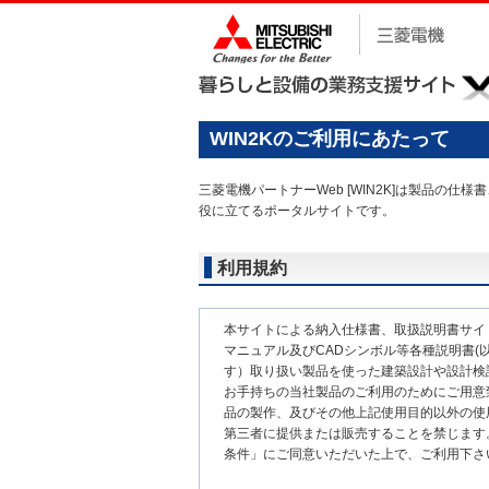
WIN2Kのご利用にあたって
三菱電機パートナーWeb [WIN2K]は製品
役に立てるポータルサイトです。
利用規約
本サイトによる納入仕様書、取扱説明書サイ
マニュアル及びCADシンボル等各種説明書(以
す）取り扱い製品を使った建築設計や設計検
お手持ちの当社製品のご利用のためにご用意
品の製作、及びその他上記使用目的以外の使
第三者に提供または販売することを禁じます
条件」にご同意いただいた上で、ご利用下さ